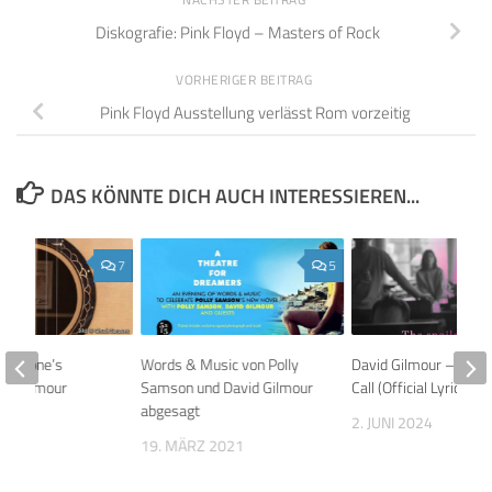
Diskografie: Pink Floyd – Masters of Rock
VORHERIGER BEITRAG
Pink Floyd Ausstellung verlässt Rom vorzeitig
DAS KÖNNTE DICH AUCH INTERESSIEREN...
7
5
Sanzone’s
Words & Music von Polly
David Gilmour – The P
vid Gilmour
Samson und David Gilmour
Call (Official Lyrics Vi
abgesagt
2. JUNI 2024
 2018
19. MÄRZ 2021