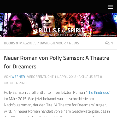
Unter dem Inhalt
BOOKS & MAGZINES
/
DAVID GILMOUR
/
NEWS
1
Neuer Roman von Polly Samson: A Theatre
for Dreamers
VON
WERNER
· VERÖFFENTLICHT
11. APRIL 2018
· AKTUALISIERT
8.
OKTOBER 2020
Polly Samson veröffentlichte ihren letzten Roman “
The Kindness
”
im März 2015. Wie jetzt bekannt wurde, schreibt sie am
Nachfolgeroman, der den Titel “A Theatre for Dreamers” tragen,
wird: Ihr neuer Roman handelt von einem Geschwisterpaar, das in