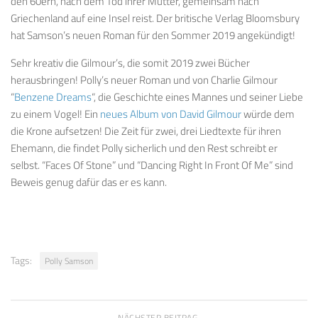
den 60ern, nach dem Tod ihrer Mutter, gemeinsam nach
Griechenland auf eine Insel reist. Der britische Verlag Bloomsbury
hat Samson’s neuen Roman für den Sommer 2019 angekündigt!
Sehr kreativ die Gilmour’s, die somit 2019 zwei Bücher
herausbringen! Polly’s neuer Roman und von Charlie Gilmour
“
Benzene Dreams
“, die Geschichte eines Mannes und seiner Liebe
zu einem Vogel! Ein
neues Album von David Gilmour
würde dem
die Krone aufsetzen! Die Zeit für zwei, drei Liedtexte für ihren
Ehemann, die findet Polly sicherlich und den Rest schreibt er
selbst. “Faces Of Stone” und “Dancing Right In Front Of Me” sind
Beweis genug dafür das er es kann.
Tags:
Polly Samson
NÄCHSTER BEITRAG