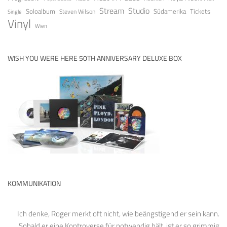
Stream
Studio
Soloalbum
Tickets
Südamerika
Steven Wilson
Single
Vinyl
Wien
WISH YOU WERE HERE 50TH ANNIVERSARY DELUXE BOX
KOMMUNIKATION
Ich denke, Roger merkt oft nicht, wie beängstigend er sein kann.
Sobald er eine Kontroverse für notwendig hält, ist er so grimmig