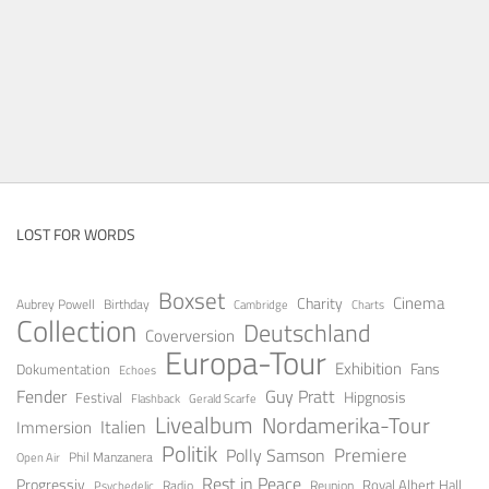
LOST FOR WORDS
Boxset
Cinema
Charity
Aubrey Powell
Birthday
Cambridge
Charts
Collection
Deutschland
Coverversion
Europa-Tour
Exhibition
Fans
Dokumentation
Echoes
Fender
Guy Pratt
Festival
Hipgnosis
Gerald Scarfe
Flashback
Livealbum
Nordamerika-Tour
Italien
Immersion
Politik
Premiere
Polly Samson
Open Air
Phil Manzanera
Rest in Peace
Progressiv
Royal Albert Hall
Radio
Reunion
Psychedelic