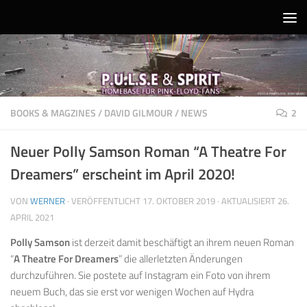
Unter dem Inhalt
BOOKS & MAGZINES
/
DAVID GILMOUR
/
NEWS
2
Neuer Polly Samson Roman “A Theatre For
Dreamers” erscheint im April 2020!
VON
WERNER
· VERÖFFENTLICHT
17. OKTOBER 2019
· AKTUALISIERT
26.
APRIL 2021
Polly Samson
ist derzeit damit beschäftigt an ihrem neuen Roman
“
A Theatre For Dreamers
” die allerletzten Änderungen
durchzuführen. Sie postete auf Instagram ein Foto von ihrem
neuem Buch, das sie erst vor wenigen Wochen auf Hydra