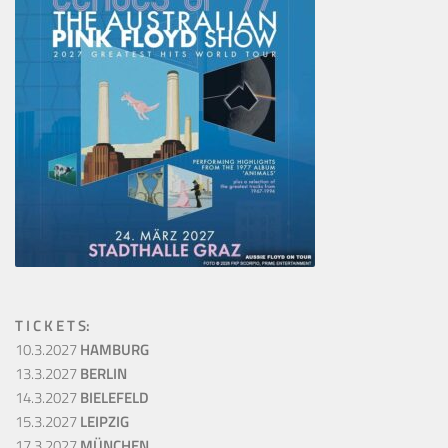
T I C K E T S:
10.3.2027
HAMBURG
13.3.2027
BERLIN
14.3.2027
BIELEFELD
15.3.2027
LEIPZIG
17.3.2027
MÜNCHEN