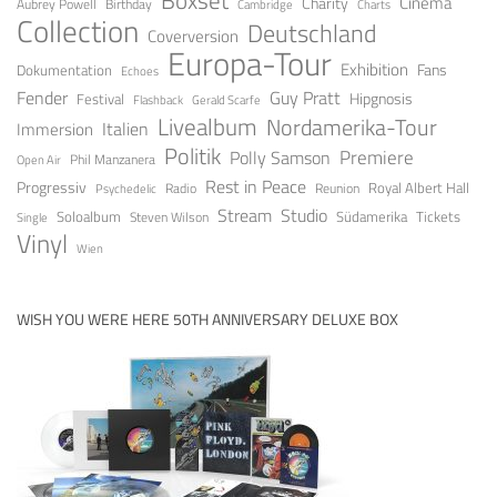
Cinema
Charity
Aubrey Powell
Birthday
Cambridge
Charts
Collection
Deutschland
Coverversion
Europa-Tour
Exhibition
Fans
Dokumentation
Echoes
Fender
Guy Pratt
Festival
Hipgnosis
Gerald Scarfe
Flashback
Livealbum
Nordamerika-Tour
Italien
Immersion
Politik
Premiere
Polly Samson
Open Air
Phil Manzanera
Rest in Peace
Progressiv
Royal Albert Hall
Radio
Reunion
Psychedelic
Stream
Studio
Soloalbum
Tickets
Südamerika
Steven Wilson
Single
Vinyl
Wien
WISH YOU WERE HERE 50TH ANNIVERSARY DELUXE BOX