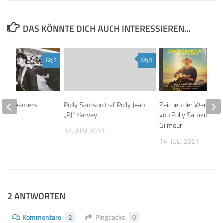
DAS KÖNNTE DICH AUCH INTERESSIEREN...
2
0
For Dreamers
Polly Samson traf Polly Jean
Zeichen der Wertschä
ion
„PJ“ Harvey
von Polly Samson und
Gilmour
 2020
12. JUNI 2013
14. JULI 2021
2 ANTWORTEN
Kommentare
2
Pingbacks
0