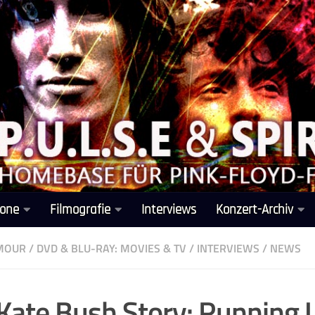
one
Filmografie
Interviews
Konzert-Archiv
LMOUR
/
DVD & BLU-RAY: MOVIES & TV
/
INTERVIEWS
/
NEWS
Kate Bush Story: Running 