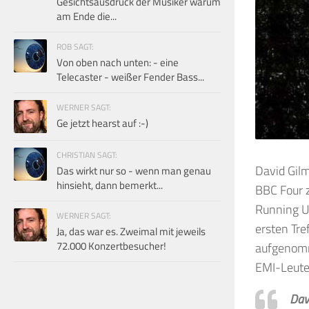
Gesichtsausdruck der Musiker warum
am Ende die...
ROB SAGT:
Von oben nach unten: - eine
Telecaster - weißer Fender Bass...
WERNER SAGT:
Ge jetzt hearst auf :-)
CHRISTIAN SAGT:
David Gil
Das wirkt nur so - wenn man genau
hinsieht, dann bemerkt...
BBC Four 
Running Up
WERNER SAGT:
ersten Tre
Ja, das war es. Zweimal mit jeweils
72.000 Konzertbesucher!
aufgenomme
EMI-Leuten
Dav