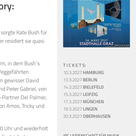
ory:
 sorgte Kate Bush für
 residiert sie quasi
lm, in dem
Bush´s
T I C K E T S:
eggefährten
10.3.2027
HAMBURG
in gewisser
David
13.3.2027
BERLIN
14.3.2027
BIELEFELD
nd
Peter Gabriel, von
15.3.2027
LEIPZIG
-Partner
Del
Palmer,
17.3.2027
MÜNCHEN
ori Amos,
Tricky und
19.3.2027
LINGEN
20.3.2027
OBERHAUSEN
10 Uhr und wiederholt
JPC LEIDENSCHAFT FÜR MUSIK