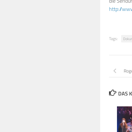
die Sendun
http://ww
Tags:
Dokum
Roge
DAS K