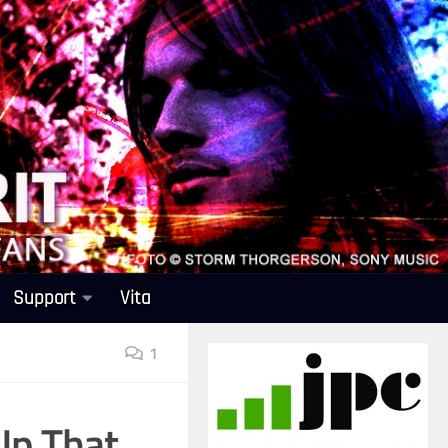
Support
Vita
1
Up That