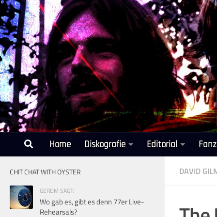
Unter dem Inhalt
Home
Diskografie
Editorial
Fanz
DAVID GI
CHIT CHAT WITH OYSTER
GERDM SAGT:
Wo gab es, gibt es denn 77er Live-
The 
Rehearsals?