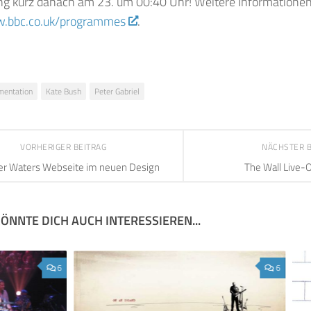
g kurz danach am 23. um 00:40 Uhr! Weitere Informationen f
w.bbc.co.uk/programmes
.
entation
Kate Bush
Peter Gabriel
VORHERIGER BEITRAG
NÄCHSTER 
r Waters Webseite im neuen Design
The Wall Live-
ÖNNTE DICH AUCH INTERESSIEREN...
6
6