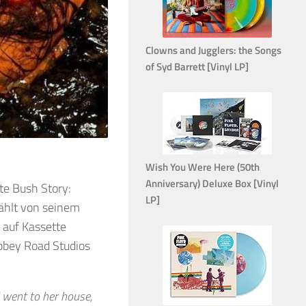
Clowns and Jugglers: the Songs
of Syd Barrett [Vinyl LP]
Wish You Were Here (50th
Anniversary) Deluxe Box [Vinyl
te Bush Story:
LP]
zählt von seinem
e auf Kassette
Abbey Road Studios
 I went to her house,