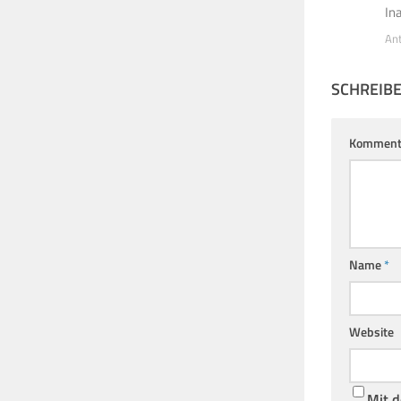
In
An
SCHREIB
Komment
Name
*
Website
Mit d