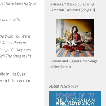
ust have been forty or
8-Tracks/180g coloured vinyl
(Amazon Exclusive) [Vinyl LP]
r demo with
the Wish You Were
t Abbey Road in
’ve got?” They said
th The Child In His
Clowns and Jugglers: the Songs
of Syd Barrett
ld In His Eyes”
r sichtlich gerührt
AUSSIE FLOYD 2027