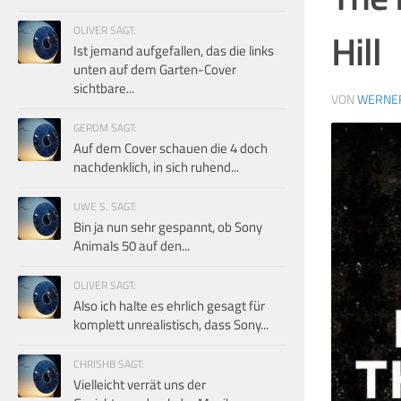
OLIVER SAGT:
Hill
Ist jemand aufgefallen, das die links
unten auf dem Garten-Cover
sichtbare...
VON
WERNE
GERDM SAGT:
Auf dem Cover schauen die 4 doch
nachdenklich, in sich ruhend...
UWE S. SAGT:
Bin ja nun sehr gespannt, ob Sony
Animals 50 auf den...
OLIVER SAGT:
Also ich halte es ehrlich gesagt für
komplett unrealistisch, dass Sony...
CHRISHB SAGT:
Vielleicht verrät uns der