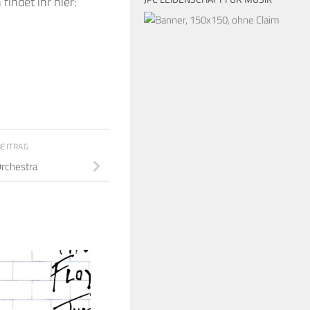
indet ihr hier:
BEITRAG
Orchestra
2