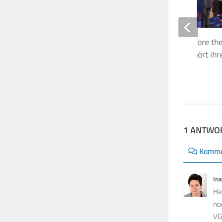
Erstes Kate Bush “Before th
Konzert! Jon Carin gehört ihr
27. AUGUST 2014
1 ANTWO
Komme
Ina
Ha
no
VG