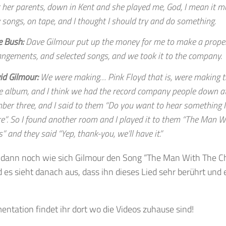
 her parents, down in Kent and she played me, God, I mean it m
y songs, on tape, and I thought I should try and do something.
e Bush:
Dave Gilmour put up the money for me to make a prope
angements, and selected songs, and we took it to the company.
id Gilmour:
We were making… Pink Floyd that is, were making 
e album, and I think we had the record company people down a
ber three, and I said to them “Do you want to hear something I
re”. So I found another room and I played it to them “The Man Wi
” and they said “Yep, thank-you, we’ll have it.”
 dann noch wie sich Gilmour den Song “The Man With The Chi
 es sieht danach aus, dass ihn dieses Lied sehr berührt und e
ntation findet ihr dort wo die Videos zuhause sind!