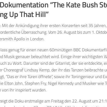
Dokumentation “The Kate Bush St
ng Up That Hill”
: Mit der Ankündigung
ihrer
ersten Konzerten
seit
35
Jahren,
ordentliche Überraschung. Vom 26. August bis zum 1. Oktober
rsmith
Apollo
in London.
lass genug für einen neuen 60minütigen BBC
Dokumentarfi
nd Musik genauer beleuchtet wird. E
inige ihrer
wichtigsten
W
ch zu Wort. Darunter sind
der
Gitarrist
, der sie
entdeckte, e
der
Choreograf Lindsay Kemp, der
ihr das Tanzen beibrachte
u
gt,
“Das er ihre Türen öffnete
“,
sowie
ihr
Toni
ngenieur und
Ex
wie
Elton John,
Stephen Fry,
Nigel
Kennedy und Musiker wie
T
e von ihr
inspiriert wurden
.
eigt die Doku erstmalige am Freitag den 22. August um 21: