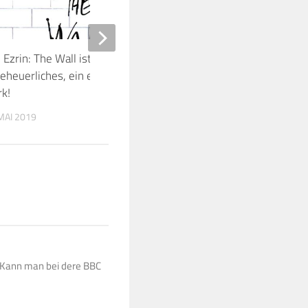
 Ezrin: The Wall ist ein riesiges,
David Rhodes Trio 27
eheuerliches, ein erstaunliches
Soundtheater
k!
29. APRIL 2012
MAI 2019
. Kann man bei dere BBC