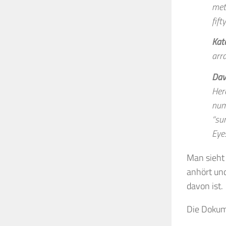
met
fift
Kat
arr
Dav
Her
num
“su
Eyes
Man sieht
anhört und
davon ist.
Die Dokume