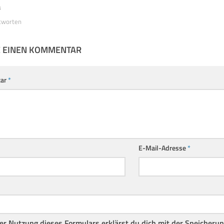
a
tworten
E EINEN KOMMENTAR
ar
*
E-Mail-Adresse
*
er Nutzung dieses Formulars erklärst du dich mit der Speicheru