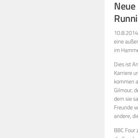
Neue 
Runni
10.8.2014
eine außer
im Hamme
Dies ist
An
Karriere
u
kommen au
Gilmour
, 
dem sie
sa
Freunde 
andere,
di
BBC Four z