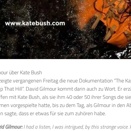
mour über Kate Bush
zeigte vergangenen Freitag die neue Dokumentation “The Ka
 That Hill”. David Gilmour kommt darin auch zu Wort. Er er
ffen mit Kate Bush, als sie ihm 40 oder 50 ihrer Songs die si
n vorgespielte hatte, bis zu dem Tag, als Gilmour in den 
 sagte, dass er etwas für sie zum zuhören habe.
id Gilmour:
I had a listen, I was intrigued, by this strange voice.