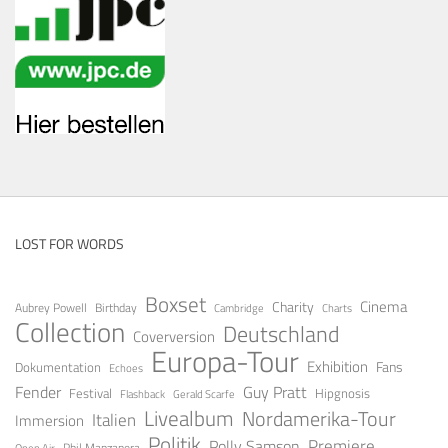
LOST FOR WORDS
Boxset
Cinema
Charity
Aubrey Powell
Birthday
Cambridge
Charts
Collection
Deutschland
Coverversion
Europa-Tour
Exhibition
Fans
Dokumentation
Echoes
Guy Pratt
Fender
Festival
Hipgnosis
Gerald Scarfe
Flashback
Livealbum
Nordamerika-Tour
Italien
Immersion
Politik
Premiere
Polly Samson
Open Air
Phil Manzanera