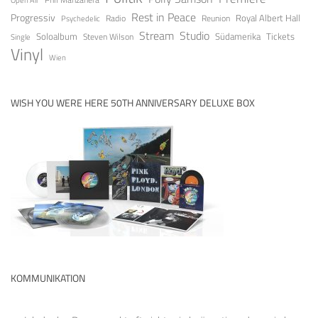
Rest in Peace
Progressiv
Royal Albert Hall
Radio
Reunion
Psychedelic
Stream
Studio
Soloalbum
Tickets
Südamerika
Steven Wilson
Single
Vinyl
Wien
WISH YOU WERE HERE 50TH ANNIVERSARY DELUXE BOX
KOMMUNIKATION