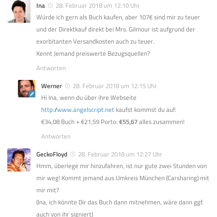
Ina
28. Februar 2018 um 12:10 Uhr
Würde ich gern als Buch kaufen, aber 107€ sind mir zu teuer
und der Direktkauf direkt bei Mrs. Gilmour ist aufgrund der
exorbitanten Versandkosten auch zu teuer.
Kennt Jemand preiswerte Bezugsquellen?
Antworten
Werner
28. Februar 2018 um 12:15 Uhr
Hi Ina, wenn du über ihre Webseite
http://www.angelscript.net
kaufst kommst du auf:
€34,08 Buch + €21,59 Porto:
€55,67
alles zusammen!
Antworten
GeckoFloyd
28. Februar 2018 um 12:27 Uhr
Hmm, überlege mir hinzufahren, ist nur gute zwei Stunden von
mir weg! Kommt jemand aus Umkreis München (Carsharing) mit
mir mit?
(Ina, ich könnte Dir das Buch dann mitnehmen, wäre dann ggf.
auch von ihr signiert)