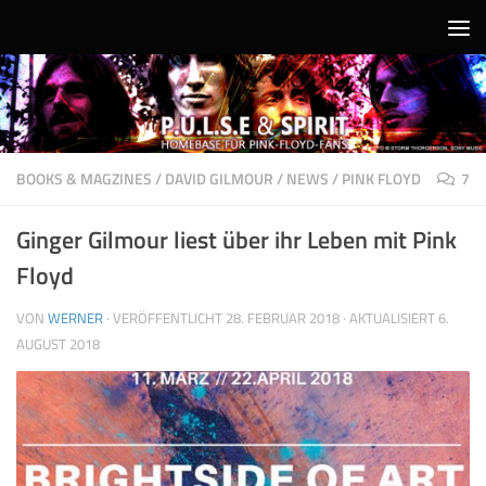
Unter dem Inhalt
BOOKS & MAGZINES
/
DAVID GILMOUR
/
NEWS
/
PINK FLOYD
7
Ginger Gilmour liest über ihr Leben mit Pink
Floyd
VON
WERNER
· VERÖFFENTLICHT
28. FEBRUAR 2018
· AKTUALISIERT
6.
AUGUST 2018