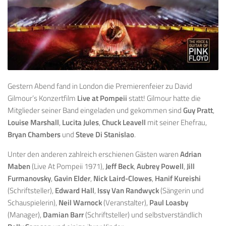
Gestern Abend fand in London die Premierenfeier zu David
Gilmour’s Konzertfilm
Live at Pompeii
statt! Gilmour hatte die
Mitglieder seiner Band eingeladen und gekommen sind
Guy Pratt
,
Louise Marshall
,
Lucita Jules
,
Chuck Leavell
mit seiner Ehefrau,
Bryan Chambers
und
Steve Di Stanislao
.
Unter den anderen zahlreich erschienen Gästen waren
Adrian
Maben
(Live At Pompeii 1971),
Jeff Beck
,
Aubrey Powell
,
Jill
Furmanovsky
,
Gavin Elder
,
Nick Laird-Clowes
,
Hanif Kureishi
(Schriftsteller),
Edward Hall
,
Issy Van Randwyck
(Sängerin und
Schauspielerin),
Neil Warnock
(Veranstalter),
Paul Loasby
(Manager),
Damian Barr
(Schriftsteller) und selbstverständlich