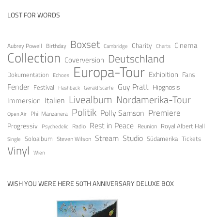
LOST FOR WORDS
Boxset
Cinema
Charity
Aubrey Powell
Birthday
Cambridge
Charts
Collection
Deutschland
Coverversion
Europa-Tour
Exhibition
Fans
Dokumentation
Echoes
Fender
Guy Pratt
Festival
Hipgnosis
Gerald Scarfe
Flashback
Livealbum
Nordamerika-Tour
Italien
Immersion
Politik
Premiere
Polly Samson
Open Air
Phil Manzanera
Rest in Peace
Progressiv
Royal Albert Hall
Radio
Reunion
Psychedelic
Stream
Studio
Soloalbum
Tickets
Südamerika
Steven Wilson
Single
Vinyl
Wien
WISH YOU WERE HERE 50TH ANNIVERSARY DELUXE BOX