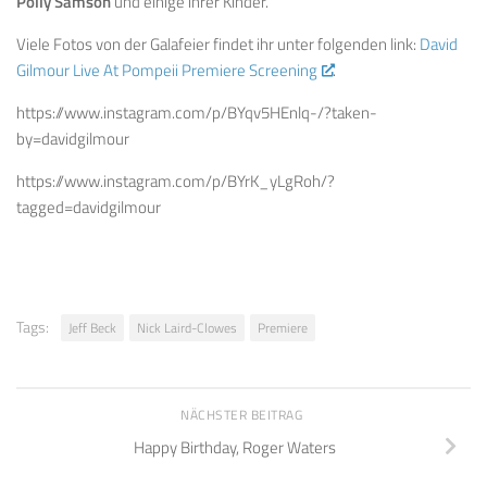
Polly Samson
und einige ihrer Kinder.
Viele Fotos von der Galafeier findet ihr unter folgenden link:
David
Gilmour Live At Pompeii Premiere Screening
.
https://www.instagram.com/p/BYqv5HEnlq-/?taken-
by=davidgilmour
https://www.instagram.com/p/BYrK_yLgRoh/?
tagged=davidgilmour
Tags:
Jeff Beck
Nick Laird-Clowes
Premiere
NÄCHSTER BEITRAG
Happy Birthday, Roger Waters