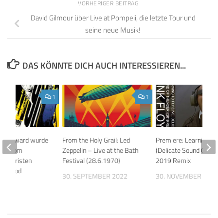
VORHERIGER BEITRAG
David Gilmour über Live at Pompeii, die letzte Tour und
seine neue Musik!
DAS KÖNNTE DICH AUCH INTERESSIEREN...
1
1
 Clef Award wurde
From the Holy Grail: Led
Premiere: Learning To
mour vom
Zeppelin – Live at the Bath
(Delicate Sound Of Th
Gitarristen
Festival (28.6.1970)
2019 Remix
eenwood
30. SEPTEMBER 2022
30. NOVEMBER 201
25