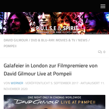
Unter dem Inhalt
DAVID GILMOUR
/
DVD & BLU-RAY: MOVIES & TV
/
NEWS
/
POMPEII
0
Galafeier in London zur Filmpremiere von
David Gilmour Live at Pompeii
VON
WERNER
· VERÖFFENTLICHT
5. SEPTEMBER 2017
· AKTUALISIERT
11.
NOVEMBER 2020