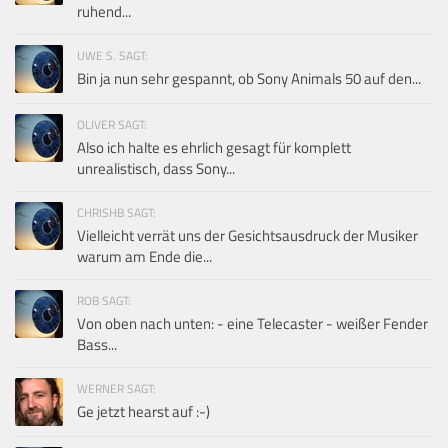
ruhend...
UWE S. SAGT:
Bin ja nun sehr gespannt, ob Sony Animals 50 auf den...
OLIVER SAGT:
Also ich halte es ehrlich gesagt für komplett
unrealistisch, dass Sony...
CHRISHB SAGT:
Vielleicht verrät uns der Gesichtsausdruck der Musiker
warum am Ende die...
ROB SAGT:
Von oben nach unten: - eine Telecaster - weißer Fender
Bass...
WERNER SAGT:
Ge jetzt hearst auf :-)