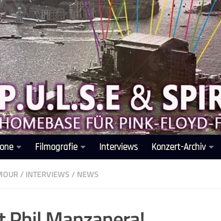
one
Filmografie
Interviews
Konzert-Archiv
LMOUR
/
INTERVIEWS
/
NEWS
t Phil Manzanera!