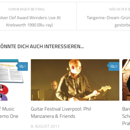
VORHERIGER BEITRAG
NÄCHSTER 
ilver Clef Award Winnders: Live At
Tangerine-Dream-Grün
Knebworth 1990 (Blu-ray)
gestorb
ÖNNTE DICH AUCH INTERESSIEREN...
1
0
f Music
Guitar Festival Liverpool: Phil
Bar
 Demo One
Manzanera & Friends
Sch
Pra
8. AUGUST 2011