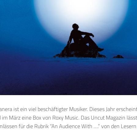
nera ist ein viel beschäftigter Musiker. Dieses Jahr erschei
 im März eine Box von Roxy Music. Das Uncut Magazin lässt
lässen für die Rubrik “An Audience With ….” von den Lesern