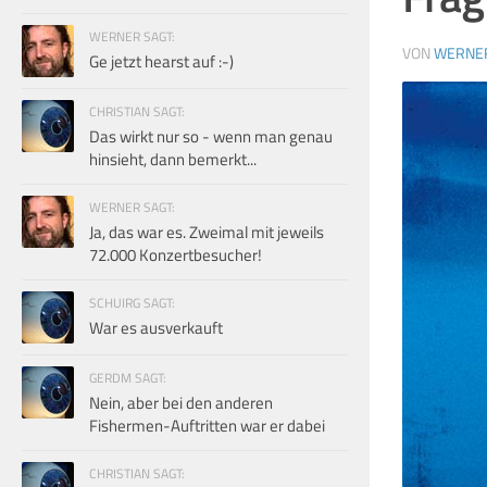
WERNER SAGT:
VON
WERNE
Ge jetzt hearst auf :-)
CHRISTIAN SAGT:
Das wirkt nur so - wenn man genau
hinsieht, dann bemerkt...
WERNER SAGT:
Ja, das war es. Zweimal mit jeweils
72.000 Konzertbesucher!
SCHUIRG SAGT:
War es ausverkauft
GERDM SAGT:
Nein, aber bei den anderen
Fishermen-Auftritten war er dabei
CHRISTIAN SAGT: