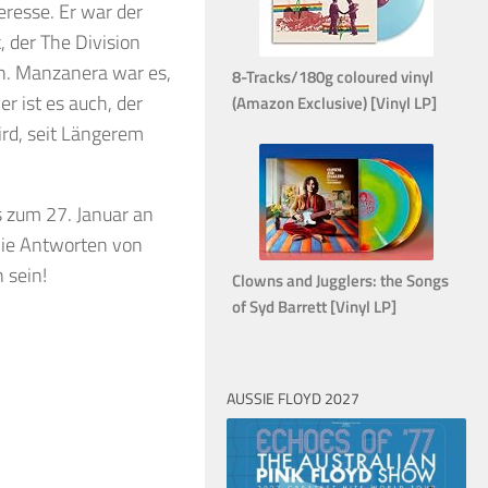
eresse. Er war der
 der The Division
n. Manzanera war es,
8-Tracks/180g coloured vinyl
r ist es auch, der
(Amazon Exclusive) [Vinyl LP]
ird, seit Längerem
s zum 27. Januar an
Die Antworten von
 sein!
Clowns and Jugglers: the Songs
of Syd Barrett [Vinyl LP]
AUSSIE FLOYD 2027