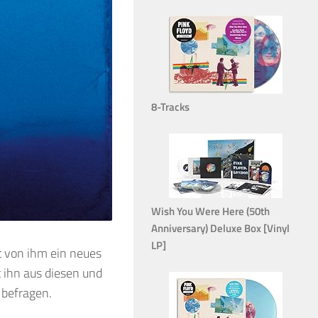
8-Tracks
Wish You Were Here (50th
Anniversary) Deluxe Box [Vinyl
LP]
nt von ihm ein neues
 ihn aus diesen und
 befragen.