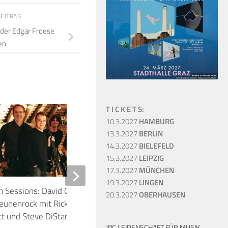
BEITRAG
der Edgar Froese
en
T I C K E T S:
1
10.3.2027
HAMBURG
13.3.2027
BERLIN
14.3.2027
BIELEFELD
15.3.2027
LEIPZIG
17.3.2027
MÜNCHEN
19.3.2027
LINGEN
n Sessions: David Gilmour
Gitarren-Legends: Ro
20.3.2027
OBERHAUSEN
eunenrock mit Rick Wright, Guy
18.10.1991 Sevilla, A
tt und Steve DiStanislao
22. OKTOBER 1991
JPC LEIDENSCHAFT FÜR MUSIK