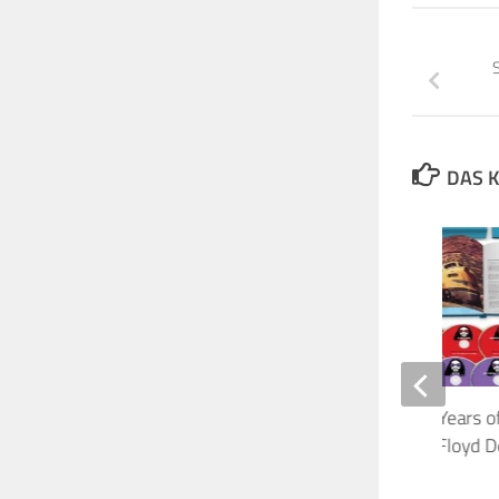
S
DAS K
Phil Manzanera – 50 Years o
Box-Set enthält Pink Floyd
Slip