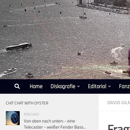
Unter dem Inhalt
Home
Diskografie
Editorial
Fanz
DAVID GI
CHIT CHAT WITH OYSTER
ROB SAGT:
Von oben nach unten: - eine
Frag
Telecaster - weißer Fender Bass...