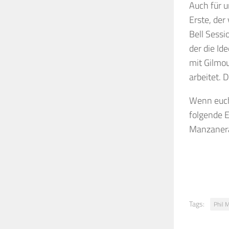
Auch für u
Erste, der
Bell Sess
der die Id
mit Gilmou
arbeitet. 
Wenn euch 
folgende 
Manzanera,
Tags:
Phil 