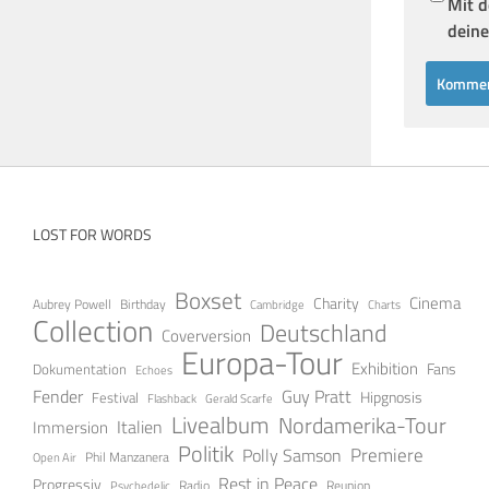
Mit d
deine
LOST FOR WORDS
Boxset
Cinema
Charity
Aubrey Powell
Birthday
Cambridge
Charts
Collection
Deutschland
Coverversion
Europa-Tour
Exhibition
Fans
Dokumentation
Echoes
Fender
Guy Pratt
Festival
Hipgnosis
Gerald Scarfe
Flashback
Livealbum
Nordamerika-Tour
Italien
Immersion
Politik
Premiere
Polly Samson
Open Air
Phil Manzanera
Rest in Peace
Progressiv
Radio
Reunion
Psychedelic