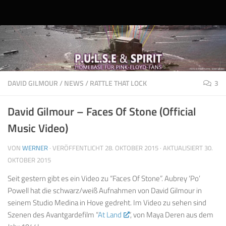
Unter dem Inhalt
DAVID GILMOUR
/
NEWS
/
RATTLE THAT LOCK
3
David Gilmour – Faces Of Stone (Official
Music Video)
VON
WERNER
· VERÖFFENTLICHT
28. OKTOBER 2015
· AKTUALISIERT
30.
OKTOBER 2015
Seit gestern gibt es ein Video zu “Faces Of Stone”. Aubrey ‘Po’
Powell hat die schwarz/weiß Aufnahmen von David Gilmour in
seinem Studio Medina in Hove gedreht. Im Video zu sehen sind
Szenen des Avantgardefilm “
At Land
“, von Maya Deren aus dem