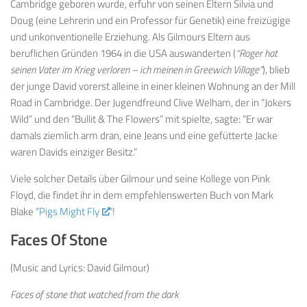
Cambridge geboren wurde, erfuhr von seinen Eltern Silvia und
Doug (eine Lehrerin und ein Professor für Genetik) eine freizügige
und unkonventionelle Erziehung. Als Gilmours Eltern aus
beruflichen Gründen 1964 in die USA auswanderten (
“Roger hat
seinen Vater im Krieg verloren – ich meinen in Greewich Village”
), blieb
der junge David vorerst alleine in einer kleinen Wohnung an der Mill
Road in Cambridge. Der Jugendfreund Clive Welham, der in “Jokers
Wild” und den “Bullit & The Flowers” mit spielte, sagte: “Er war
damals ziemlich arm dran, eine Jeans und eine gefütterte Jacke
waren Davids einziger Besitz.”
Viele solcher Details über Gilmour und seine Kollege von Pink
Floyd, die findet ihr in dem empfehlenswerten Buch von Mark
Blake “
Pigs Might Fly
“!
Faces Of Stone
(Music and Lyrics: David Gilmour)
Faces of stone that watched from the dark