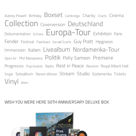
Boxset
Cinema
Charity
Aubrey Powell
Birthday
Cambridge
Charts
Collection
Deutschland
Coverversion
Europa-Tour
Exhibition
Fans
Dokumentation
Echoes
Fender
Guy Pratt
Festival
Hipgnosis
Gerald Scarfe
Flashback
Livealbum
Nordamerika-Tour
Italien
Immersion
Politik
Premiere
Polly Samson
Open Air
Phil Manzanera
Rest in Peace
Progressiv
Royal Albert Hall
Radio
Reunion
Psychedelic
Stream
Studio
Soloalbum
Tickets
Südamerika
Steven Wilson
Single
Vinyl
Wien
WISH YOU WERE HERE 50TH ANNIVERSARY DELUXE BOX