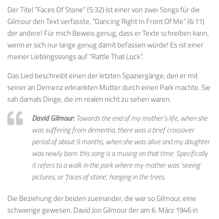
Der Titel “Faces Of Stone” (5:32) ist einer von zwei Songs für die
Gilmour den Text verfasste, “Dancing Right In Front Of Me” (6:11)
der andere! Für mich Beweis genug, dass er Texte schreiben kann,
wenn er sich nur lange genug damit befassen würde! Es ist einer
meiner Lieblingssongs auf “Rattle That Lock”.
Das Lied beschreibt einen der letzten Spaziergänge, den er mit
seiner an Demenz erkrankten Mutter durch einen Park machte. Sie
sah damals Dinge, die im realen nicht zu sehen waren.
David Gilmour:
Towards the end of my mother’s life, when she
was suffering from dementia, there was a brief crossover
period of about 9 months, when she was alive and my daughter
was newly born: this song is a musing on that time. Specifically
it refers to a walk in the park where my mother was ‘seeing’
pictures, or ‘faces of stone’, hanging in the trees.
Die Beziehung der beiden zueinander, die war so Gilmour, eine
schwierige gewesen. David Jon Gilmour der am 6. März 1946 in