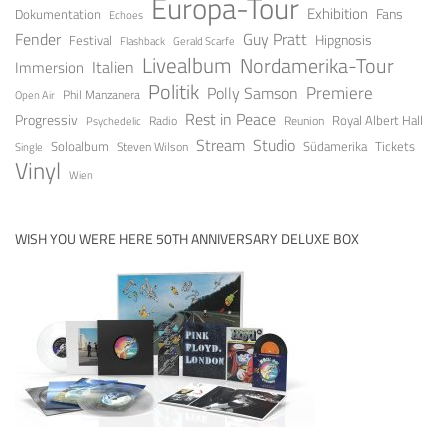
Europa-Tour
Exhibition
Fans
Dokumentation
Echoes
Fender
Guy Pratt
Festival
Hipgnosis
Gerald Scarfe
Flashback
Livealbum
Nordamerika-Tour
Italien
Immersion
Politik
Premiere
Polly Samson
Open Air
Phil Manzanera
Rest in Peace
Progressiv
Royal Albert Hall
Radio
Reunion
Psychedelic
Stream
Studio
Soloalbum
Tickets
Südamerika
Steven Wilson
Single
Vinyl
Wien
WISH YOU WERE HERE 50TH ANNIVERSARY DELUXE BOX