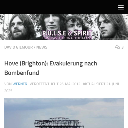
Unter dem Inhalt
DAVID GILMOUR
/
NEWS
3
Hove (Brighton): Evakuierung nach
Bombenfund
VON
WERNER
· VERÖFFENTLICHT
26. MAI 2012
· AKTUALISIERT
21. JUNI
2025