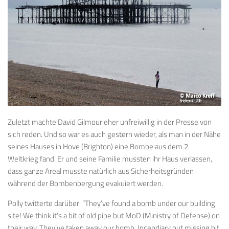
Zuletzt machte David Gilmour eher unfreiwillig in der Presse von
sich reden. Und so war es auch gestern wieder, als man in der Nähe
seines Hauses in Hove (Brighton) eine Bombe aus dem 2.
Weltkrieg fand. Er und seine Familie mussten ihr Haus verlassen,
dass ganze Areal musste natürlich aus Sicherheitsgründen
während der Bombenbergung evakuiert werden.
Polly twitterte darüber: “They’ve found a bomb under our building
site! We think it’s a bit of old pipe but MoD (Ministry of Defense) on
their way. They’ve taken away our bomb. Incendiary but missing bit