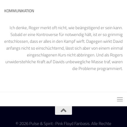
KOMMUNIKATION
Ich denke, Roger merkt oft nicht, wie beängstigend er sein kann.
Sobald er eine Kontroverse für notwendig hält, ist er so grimmig
entschlossen, dass er alles in den Kampf wirft. Dagegen wirkt David
anfangs nicht so einschüchternd, lässt sich aber von einem einmal
eingeschlagenen Kurs nicht abbringen. Und als Rogers
unwiderstehliche Kraft auf Davids unbewegliche Masse traf, waren
die Probleme programmiert.
© 2026 Pulse & Spirit : Pink Floyd Fanbasis. Alle Rechte