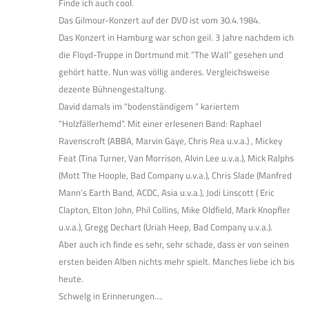
Finde ich auch cool.
Das Gilmour-Konzert auf der DVD ist vom 30.4.1984.
Das Konzert in Hamburg war schon geil. 3 Jahre nachdem ich
die Floyd-Truppe in Dortmund mit “The Wall” gesehen und
gehört hatte. Nun was völlig anderes. Vergleichsweise
dezente Bühnengestaltung.
David damals im “bodenständigem ” kariertem
“Holzfällerhemd”. Mit einer erlesenen Band: Raphael
Ravenscroft (ABBA, Marvin Gaye, Chris Rea u.v.a.) , Mickey
Feat (Tina Turner, Van Morrison, Alvin Lee u.v.a.), Mick Ralphs
(Mott The Hoople, Bad Company u.v.a.), Chris Slade (Manfred
Mann’s Earth Band, ACDC, Asia u.v.a.), Jodi Linscott ( Eric
Clapton, Elton John, Phil Collins, Mike Oldfield, Mark Knopfler
u.v.a.), Gregg Dechart (Uriah Heep, Bad Company u.v.a.).
Aber auch ich finde es sehr, sehr schade, dass er von seinen
ersten beiden Alben nichts mehr spielt. Manches liebe ich bis
heute.
Schwelg in Erinnerungen….