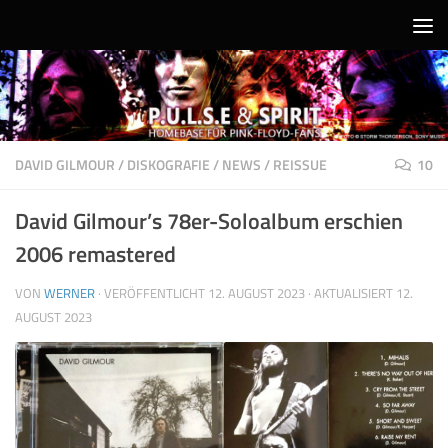
Unter dem Inhalt
DAVID GILMOUR
/
DISKOGRAFIE
/
NEWS
/
REISSUE
10
David Gilmour’s 78er-Soloalbum erschien
2006 remastered
VON
WERNER
· VERÖFFENTLICHT
12. AUGUST 2023
· AKTUALISIERT
12.
AUGUST 2023