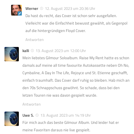
Werner
12. August 2023 um 20:36 Uhr
Da hast du recht, das Cover ist schon sehr ausgefallen.
Vielleicht war die Einfachheit bewusst gewählt, als Gegenpol
auf die hintergründigen Floyd Cover.
Antworten
kalli
13. August 2023 um 12:00 Uhr
Mein liebstes Gilmour Soloalbum. Raise My Rent hatte es schon
damals auf meine all time favourite Autokassette neben Oh No,
Cymbaline, A Day In The Life, Rejoyce und St. Etienne geschafft,
einfach traumhaft. Das Cover darf ruhig so bleiben. Hab mich an
den 70s Schnappschuss gewöhnt. So schade, dass bei den
letzen Touren nie was davon gespielt wurde.
Antworten
Uwe S.
13. August 2023 um 14:19 Uhr
Für mich auch das beste Gilmour Album. Und leider hat er
meine Favoriten daraus nie live gespielt.