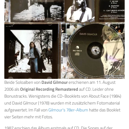
Beide Soloalben von
David Gilmour
erschienen am 11. August
2006 als
Original Recording Remastered
auf CD. Leider ohne
Bonustracks. Wenigstens die CD-Booklets von About Face (1984)
und David Gilmour (1978) wurden mit zusätzlichem Fotomaterial
aufgewertet. Im Fall von
Gilmour’s 78er-Album
hatte das Booklet
vier Seiten mehr mit Fotos.
1987 erschien das Album erstmals auf CD. Die Songs auf der