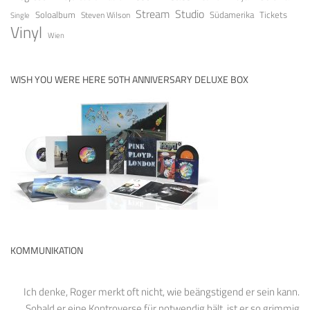
Stream
Studio
Soloalbum
Tickets
Südamerika
Steven Wilson
Single
Vinyl
Wien
WISH YOU WERE HERE 50TH ANNIVERSARY DELUXE BOX
KOMMUNIKATION
Ich denke, Roger merkt oft nicht, wie beängstigend er sein kann.
Sobald er eine Kontroverse für notwendig hält, ist er so grimmig