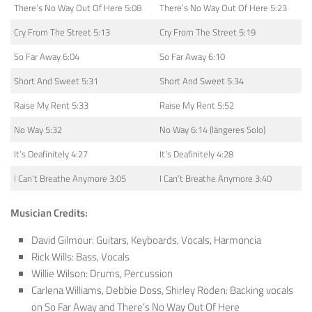
There’s No Way Out Of Here 5:08
There’s No Way Out Of Here 5:23
Cry From The Street 5:13
Cry From The Street 5:19
So Far Away 6:04
So Far Away 6:10
Short And Sweet 5:31
Short And Sweet 5:34
Raise My Rent 5:33
Raise My Rent 5:52
No Way 5:32
No Way 6:14 (längeres Solo)
It’s Deafinitely 4:27
It’s Deafinitely 4:28
I Can’t Breathe Anymore 3:05
I Can’t Breathe Anymore 3:40
Musician Credits:
David Gilmour: Guitars, Keyboards, Vocals, Harmoncia
Rick Wills: Bass, Vocals
Willie Wilson: Drums, Percussion
Carlena Williams, Debbie Doss, Shirley Roden: Backing vocals
on So Far Away and There’s No Way Out Of Here