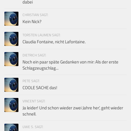
dabei
CHRISTIAN SAGT:
Kein Nick?
TORSTEN LAUMEN SAGT:
Claudia Fontaine, nicht Lafontaine.
DIETRICH SAGT:
Noch ein paar späte Gedanken von mir: Als der erste
Schlagzeugschlag...
PETE SAGT:
COOLE SACHE das!
VINCENT SAGT:
Ja leider! Und schon wieder zwei Jahre her', geht wieder
schnell.
UWE S. SAGT: