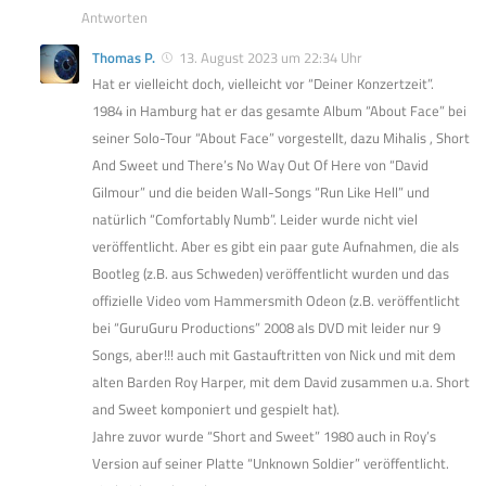
Antworten
Thomas P.
13. August 2023 um 22:34 Uhr
Hat er vielleicht doch, vielleicht vor “Deiner Konzertzeit”.
1984 in Hamburg hat er das gesamte Album “About Face” bei
seiner Solo-Tour “About Face” vorgestellt, dazu Mihalis , Short
And Sweet und There’s No Way Out Of Here von “David
Gilmour” und die beiden Wall-Songs “Run Like Hell” und
natürlich “Comfortably Numb”. Leider wurde nicht viel
veröffentlicht. Aber es gibt ein paar gute Aufnahmen, die als
Bootleg (z.B. aus Schweden) veröffentlicht wurden und das
offizielle Video vom Hammersmith Odeon (z.B. veröffentlicht
bei “GuruGuru Productions” 2008 als DVD mit leider nur 9
Songs, aber!!! auch mit Gastauftritten von Nick und mit dem
alten Barden Roy Harper, mit dem David zusammen u.a. Short
and Sweet komponiert und gespielt hat).
Jahre zuvor wurde “Short and Sweet” 1980 auch in Roy’s
Version auf seiner Platte “Unknown Soldier” veröffentlicht.