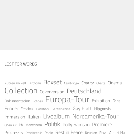
LOST FOR WORDS
Boxset
Cinema
Charity
Aubrey Powell
Birthday
Cambridge
Charts
Collection
Deutschland
Coverversion
Europa-Tour
Exhibition
Fans
Dokumentation
Echoes
Guy Pratt
Fender
Festival
Hipgnosis
Gerald Scarfe
Flashback
Livealbum
Nordamerika-Tour
Italien
Immersion
Politik
Premiere
Polly Samson
Open Air
Phil Manzanera
Rest in Peace
Progressiv
Royal Albert Hall
Radio
Reunion
Psychedelic