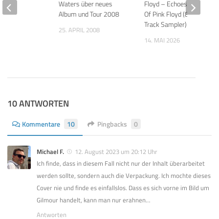
Waters über neues
Floyd – Echoes The Best
Album und Tour 2008
Of Pink Floyd (8 & 6-
 2018
Track Sampler)
25. APRIL 2008
14. MAI 2026
10 ANTWORTEN
Kommentare
10
Pingbacks
0
Michael F.
12. August 2023 um 20:12 Uhr
Ich finde, dass in diesem Fall nicht nur der Inhalt überarbeitet
werden sollte, sondern auch die Verpackung. Ich mochte dieses
Cover nie und finde es einfallslos. Dass es sich vorne im Bild um
Gilmour handelt, kann man nur erahnen…
Antworten