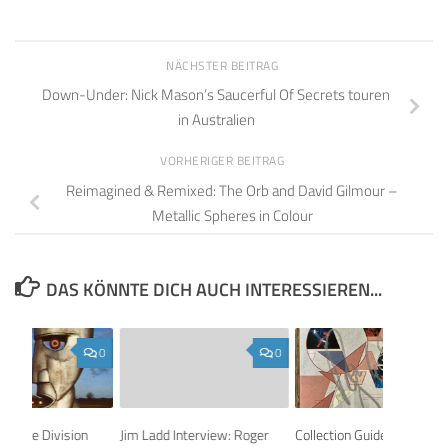
NÄCHSTER BEITRAG
Down-Under: Nick Mason’s Saucerful Of Secrets touren
in Australien
VORHERIGER BEITRAG
Reimagined & Remixed: The Orb and David Gilmour –
Metallic Spheres in Colour
DAS KÖNNTE DICH AUCH INTERESSIEREN...
0
0
d – The Division
Jim Ladd Interview: Roger
Collection Guide: Pink