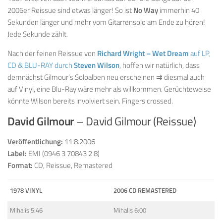
2006er Reissue sind etwas länger! So ist
No Way
immerhin 40
Sekunden länger und mehr vom Gitarrensolo am Ende zu hören!
Jede Sekunde zählt.
Nach der feinen Reissue von
Richard Wright – Wet Dream
auf LP,
CD & BLU-RAY durch
Steven Wilson
, hoffen wir natürlich, dass
demnächst Gilmour’s Soloalben neu erscheinen ⇉ diesmal auch
auf Vinyl, eine Blu-Ray wäre mehr als willkommen. Gerüchteweise
könnte Wilson bereits involviert sein. Fingers crossed.
David Gilmour
– David Gilmour (Reissue)
Veröffentlichung:
11.8.2006
Label:
EMI (0946 3 70843 2 8)
Format:
CD, Reissue, Remastered
1978 VINYL
2006 CD REMASTERED
Mihalis 5:46
Mihalis 6:00