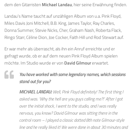
dem den Gitarristen
Michael Landau
, hier seine Erwähnung finden.
Landau’s Name taucht auf unzähligen Album von u.a. Pink Floyd,
Miles Davis Joni Mitchell, B.B. King, James Taylor, Ray Charles,
Donna Summer, Stevie Nicks, Cher, Graham Nash, Roberta Flack,
Ringo Starr, Céline Dion, Joe Cocker, Faith Hill und Rod Stewart auf.
Er war mehr als überrascht, als ihn ein Anruf erreichte und er
gefragt wurde, ob er auf dem neuen Pink Floyd Album spielen
möchte. Im Studio wurde er von
David Gilmour
erwartet.
You have worked with some legendary names, which sessions
stand out for you?
MICHAEL LANDAU:
Well, Pink Floyd definitely! The first thing I
asked was. ‘Why the hell are you guys calling me?!’ After I got
over the initial shock, I went to the studio, and I was really
nervous, you know? David Gilmour was sitting there in the
control room – I played a classic dotted 8th note Gilmour-style
line and he really liked it! We were done in about 30 minutes and