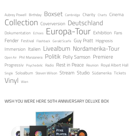
Boxset
Cinema
Charity
Aubrey Powell
Birthday
Cambridge
Charts
Collection
Deutschland
Coverversion
Europa-Tour
Exhibition
Fans
Dokumentation
Echoes
Fender
Guy Pratt
Festival
Hipgnosis
Gerald Scarfe
Flashback
Livealbum
Nordamerika-Tour
Italien
Immersion
Politik
Premiere
Polly Samson
Open Air
Phil Manzanera
Rest in Peace
Progressiv
Royal Albert Hall
Radio
Reunion
Psychedelic
Stream
Studio
Soloalbum
Tickets
Südamerika
Steven Wilson
Single
Vinyl
Wien
WISH YOU WERE HERE 50TH ANNIVERSARY DELUXE BOX