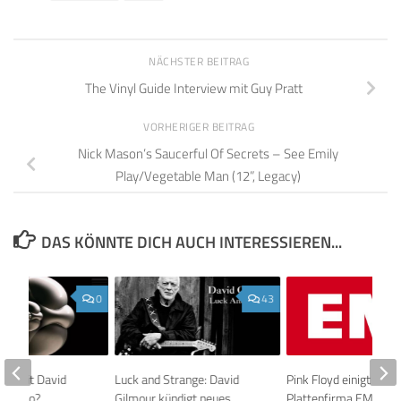
NÄCHSTER BEITRAG
The Vinyl Guide Interview mit Guy Pratt
VORHERIGER BEITRAG
Nick Mason’s Saucerful Of Secrets – See Emily
Play/Vegetable Man (12”, Legacy)
DAS KÖNNTE DICH AUCH INTERESSIEREN...
0
43
son mit David
Luck and Strange: David
Pink Floyd einigt sich 
 Studio?
Gilmour kündigt neues
Plattenfirma EMI