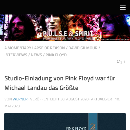
Unter dem Inhalt
A MOMENTARY LAPSE OF REASON
/
DAVID GILMOUR
/
INTERVIEWS
/
NEWS
/
PINK FLOYD
1
Studio-Einladung von Pink Floyd war für
Michael Landau das Größte
VON
WERNER
· VERÖFFENTLICHT
30. AUGUST 2020
· AKTUALISIERT
10.
MAI 2023