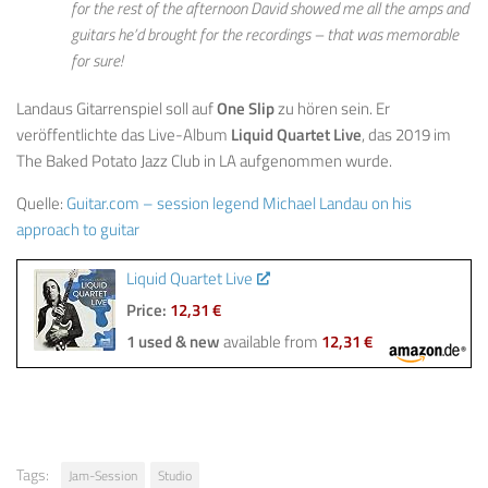
for the rest of the afternoon David showed me all the amps and
guitars he’d brought for the recordings – that was memorable
for sure!
Landaus Gitarrenspiel soll auf
One Slip
zu hören sein. Er
veröffentlichte das Live-Album
Liquid Quartet Live
, das 2019 im
The Baked Potato Jazz Club in LA aufgenommen wurde.
Quelle:
Guitar.com – session legend Michael Landau on his
approach to guitar
Liquid Quartet Live
Price:
12,31 €
1 used & new
available from
12,31 €
Tags:
Jam-Session
Studio