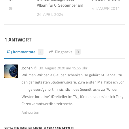
Album für 6. September an!
ER 2009
4. JANUAR 2011
24. APRIL 2024
1 ANTWORT
Kommentare
1
Pingbacks
0
Jochen
30. August 2020 um 15:55 Uhr
Will man Wikipedia Glauben schenken, so gehört M. Landau zu
den gefragtesten Studiomusikern. Zum ersten Mal habe ich von
ihm gelesen/gehört hinsichtlich des Soundtracks zu “Wilder
Westen inclusive” (Dreiteiler im TV), für den hauptsächlich Tony
Carey verantwortlich zeichnete.
Antworten
SCHREIBE EINEN KOMMENTAR