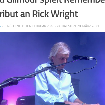
Tribut an Rick Wright
R
· VERÖFFENTLICHT
6. FEBRUAR 2010
· AKTUALISIERT
20. MÄRZ 2021