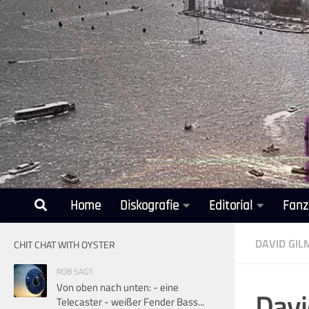
Unter dem Inhalt
Home
Diskografie
Editorial
Fanz
DAVID GI
CHIT CHAT WITH OYSTER
ROB SAGT:
Von oben nach unten: - eine
Davi
Telecaster - weißer Fender Bass...