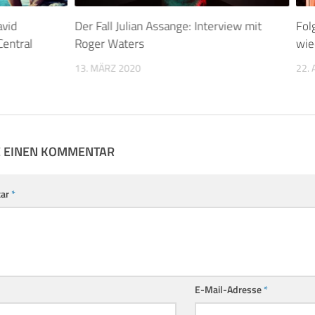
avid
Der Fall Julian Assange: Interview mit
Fol
entral
Roger Waters
wie
13. MÄRZ 2020
22. 
E EINEN KOMMENTAR
ar
*
E-Mail-Adresse
*