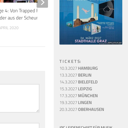
ge 4: Von Trapped Family streamen
David Gilmour besucht
der aus der Scheune
Observatorium ALMA!
APRIL 2020
30. DEZEMBER 2017
T I C K E T S:
10.3.2027
HAMBURG
13.3.2027
BERLIN
14.3.2027
BIELEFELD
15.3.2027
LEIPZIG
17.3.2027
MÜNCHEN
19.3.2027
LINGEN
20.3.2027
OBERHAUSEN
JPC LEIDENSCHAFT FÜR MUSIK