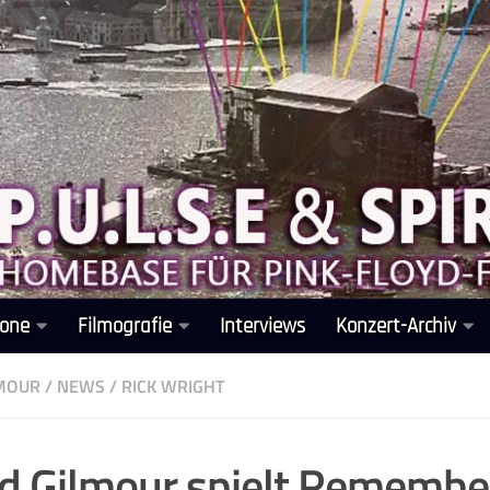
one
Filmografie
Interviews
Konzert-Archiv
LMOUR
/
NEWS
/
RICK WRIGHT
d Gilmour spielt Remembe