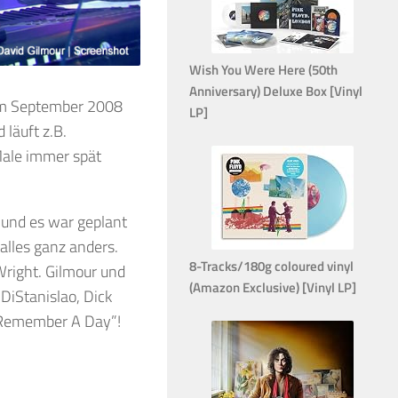
Wish You Were Here (50th
Anniversary) Deluxe Box [Vinyl
vom September 2008
LP]
läuft z.B.
Male immer spät
 und es war geplant
alles ganz anders.
8-Tracks/180g coloured vinyl
 Wright. Gilmour und
(Amazon Exclusive) [Vinyl LP]
DiStanislao, Dick
 “Remember A Day”!