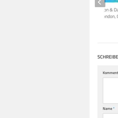
Abgesagt: Polly Samson & D
Gilmour 28.6.2021 London, C
Hall Westminster
14. FEBRUAR 2020
SCHREIB
Komment
Name
*