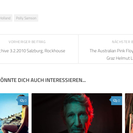
Holland
Polly Samson
VORHERIGER BEITRAG
NÄCHSTER 
chive 3.2.2010 Salzburg, Rockhouse
The Australian Pink Fl
Graz Helmut Li
ÖNNTE DICH AUCH INTERESSIEREN...
0
0