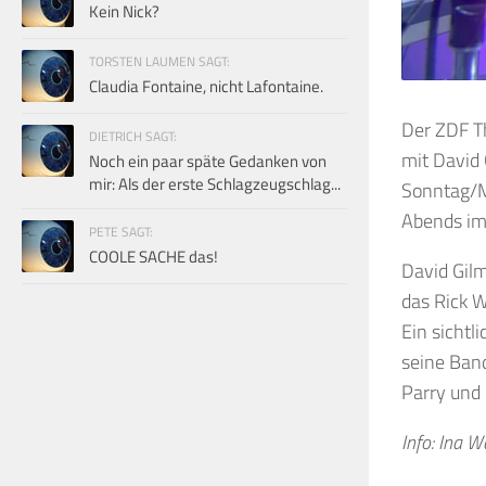
Kein Nick?
TORSTEN LAUMEN SAGT:
Claudia Fontaine, nicht Lafontaine.
Der ZDF T
DIETRICH SAGT:
mit David 
Noch ein paar späte Gedanken von
mir: Als der erste Schlagzeugschlag...
Sonntag/M
Abends im
PETE SAGT:
COOLE SACHE das!
David Gilm
das Rick W
Ein sichtl
seine Band
Parry und 
Info: Ina 