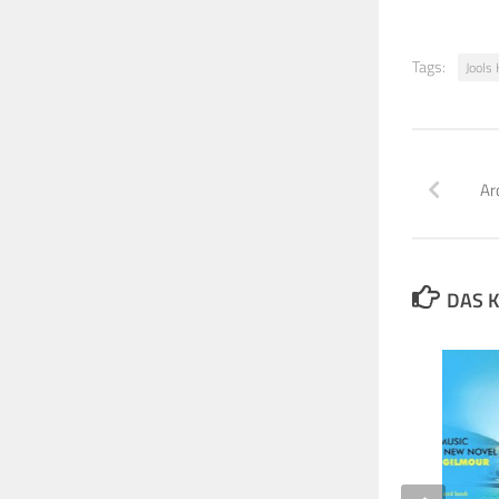
Tags:
Jools 
Ar
DAS K