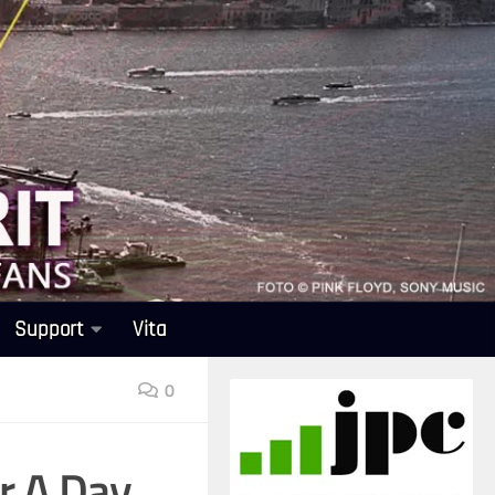
Support
Vita
0
r A Day