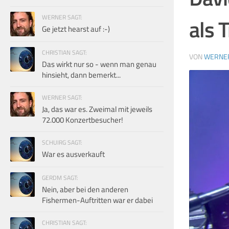
WERNER SAGT:
als 
Ge jetzt hearst auf :-)
CHRISTIAN SAGT:
VON
WERNE
Das wirkt nur so - wenn man genau
hinsieht, dann bemerkt...
WERNER SAGT:
Ja, das war es. Zweimal mit jeweils
72.000 Konzertbesucher!
SCHUIRG SAGT:
War es ausverkauft
GERDM SAGT:
Nein, aber bei den anderen
Fishermen-Auftritten war er dabei
CHRISTIAN SAGT: