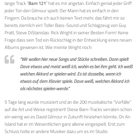
lange Track “
Barn 121
” hat es mir angetan. Einfach genial jeder Griff
jeder Ton den Gilmour spielt. Der Mann hat es einfach in den
Fingern. Da brauche ich auch keinen Text mehr, das fährt mir so
bereits ziemlich ein! Toller Bass-Sound und Schlagzeug von Guy
Pratt, Steve DiStanislao. Rick Wright in seiner Besten Form! Keine
Frage dass sein Tod ein Rückschlag in der Entwicklung eines neuen
Albums gewesen ist. Wie meinte Wright noch:
“Wir wollen hier neue Songs und Stücke schreiben. Dann spielt
Dave etwas und meist weiß ich, wohin es bei ihm geht. Ich weiß
welchen Akkord er spielen wird. Es ist dasselbe, wenn ich
etwas auf dem Klavier spiele. Dave weiß, welchen Akkord ich
als nächstes spielen werde.”
5 Tage lang wurde musiziert und an die 200 musikalische “Vorfälle”
auf die Art und Weise registriert! Diese Barn-Tracks verraten schon
ein wenig wo es David Gilmour in Zukunft hinziehen könnte. On An
Island hat er im Wesentlichen ganz alleine eingespielt. Erst zum
Schluss holte er andere Musiker dazu um es im Studio