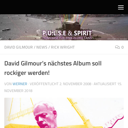
Unter dem Inhalt
DAVID GILMOUR
/
NEWS
/
RICK WRIGHT
0
David Gilmour’s nächstes Album soll
rockiger werden!
VON
WERNER
· VERÖFFENTLICHT
2. NOVEMBER 2008
· AKTUALISIERT
15.
NOVEMBER 2018