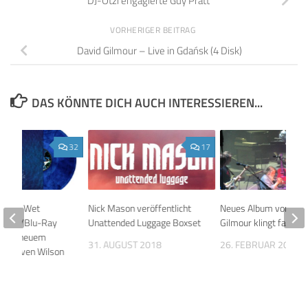
DJ-Ötzi engagierte Guy Pratt
VORHERIGER BEITRAG
David Gilmour – Live in Gdańsk (4 Disk)
DAS KÖNNTE DICH AUCH INTERESSIEREN...
32
17
ight’s Wet
Nick Mason veröffentlicht
Neues Album von Dav
Vinyl/Blu-Ray
Unattended Luggage Boxset
Gilmour klingt fantast
e mit neuem
31. AUGUST 2018
26. FEBRUAR 2015
d Steven Wilson
23