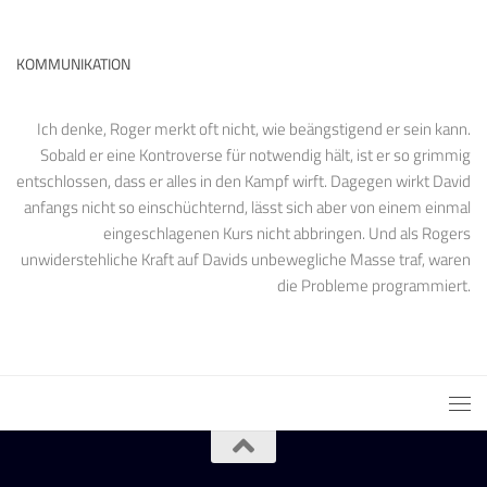
KOMMUNIKATION
Ich denke, Roger merkt oft nicht, wie beängstigend er sein kann.
Sobald er eine Kontroverse für notwendig hält, ist er so grimmig
entschlossen, dass er alles in den Kampf wirft. Dagegen wirkt David
anfangs nicht so einschüchternd, lässt sich aber von einem einmal
eingeschlagenen Kurs nicht abbringen. Und als Rogers
unwiderstehliche Kraft auf Davids unbewegliche Masse traf, waren
die Probleme programmiert.