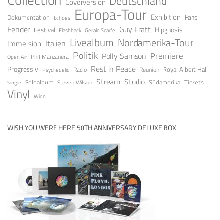
Deutschland
Coverversion
Europa-Tour
Exhibition
Fans
Dokumentation
Echoes
Fender
Guy Pratt
Festival
Hipgnosis
Gerald Scarfe
Flashback
Livealbum
Nordamerika-Tour
Italien
Immersion
Politik
Premiere
Polly Samson
Open Air
Phil Manzanera
Rest in Peace
Progressiv
Royal Albert Hall
Radio
Reunion
Psychedelic
Stream
Studio
Soloalbum
Tickets
Südamerika
Steven Wilson
Single
Vinyl
Wien
WISH YOU WERE HERE 50TH ANNIVERSARY DELUXE BOX