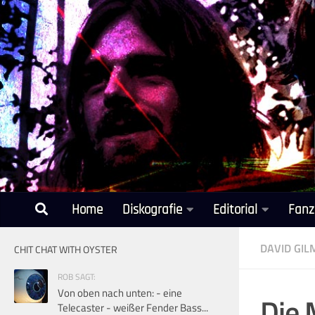
Unter dem Inhalt
Home
Diskografie
Editorial
Fanz
DAVID GI
CHIT CHAT WITH OYSTER
ROB SAGT:
Von oben nach unten: - eine
Die 
Telecaster - weißer Fender Bass...