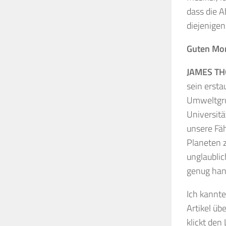
dass die 
diejenigen
Guten Mor
JAMES T
sein ersta
Umweltgrup
Universitä
unsere Fä
Planeten 
unglaubli
genug hand
Ich kannte
Artikel üb
klickt den 