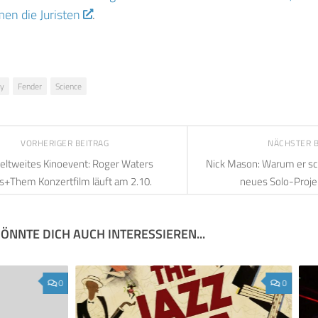
en die Juristen
.
ty
Fender
Science
VORHERIGER BEITRAG
NÄCHSTER 
ltweites Kinoevent: Roger Waters
Nick Mason: Warum er sch
s+Them Konzertfilm läuft am 2.10.
neues Solo-Projek
ÖNNTE DICH AUCH INTERESSIEREN...
0
0