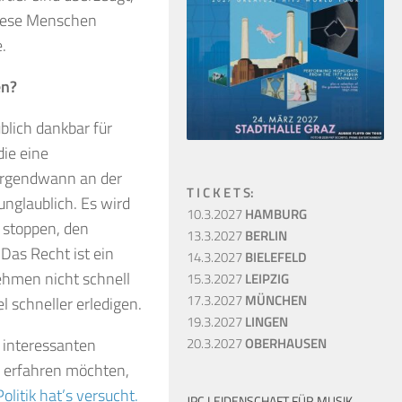
diese Menschen
.
en?
blich dankbar für
die eine
 irgendwann an der
T I C K E T S:
 unglaublich. Es wird
10.3.2027
HAMBURG
 stoppen, den
13.3.2027
BERLIN
as Recht ist ein
14.3.2027
BIELEFELD
hmen nicht schnell
15.3.2027
LEIPZIG
17.3.2027
MÜNCHEN
 schneller erledigen.
19.3.2027
LINGEN
n interessanten
20.3.2027
OBERHAUSEN
th erfahren möchten,
litik hat’s versucht.
JPC LEIDENSCHAFT FÜR MUSIK