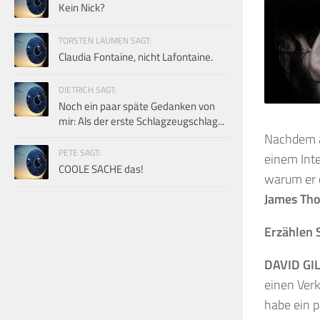
Kein Nick?
TORSTEN LAUMEN SAGT:
Claudia Fontaine, nicht Lafontaine.
DIETRICH SAGT:
Noch ein paar späte Gedanken von
mir: Als der erste Schlagzeugschlag...
Nachdem au
PETE SAGT:
einem Int
COOLE SACHE das!
warum er 
James Th
Erzählen 
DAVID G
einen Ver
habe ein p