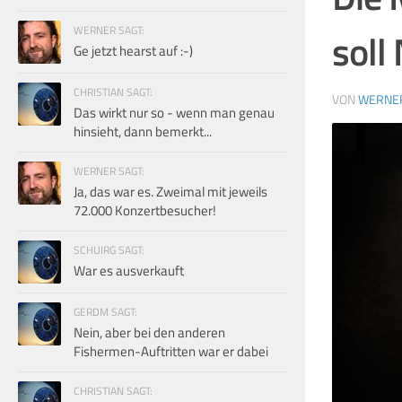
WERNER SAGT:
soll
Ge jetzt hearst auf :-)
CHRISTIAN SAGT:
VON
WERNE
Das wirkt nur so - wenn man genau
hinsieht, dann bemerkt...
WERNER SAGT:
Ja, das war es. Zweimal mit jeweils
72.000 Konzertbesucher!
SCHUIRG SAGT:
War es ausverkauft
GERDM SAGT:
Nein, aber bei den anderen
Fishermen-Auftritten war er dabei
CHRISTIAN SAGT: