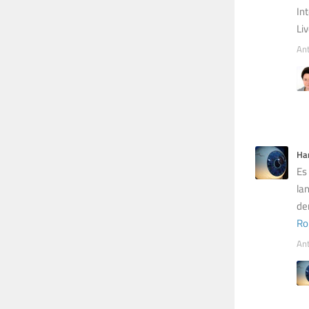
In
Li
An
Ha
Es
la
de
Ro
An