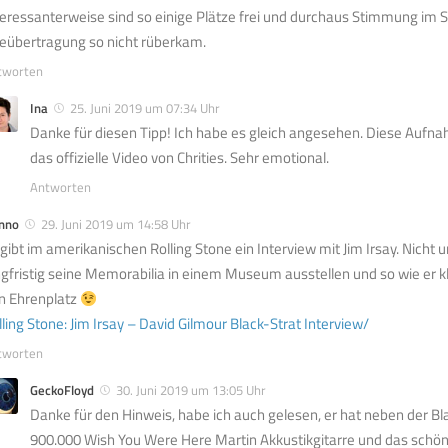
teressanterweise sind so einige Plätze frei und durchaus Stimmung im Sa
veübertragung so nicht rüberkam.
tworten
Ina
25. Juni 2019 um 07:34 Uhr
Danke für diesen Tipp! Ich habe es gleich angesehen. Diese Aufnahm
das offizielle Video von Chrities. Sehr emotional.
Antworten
nno
29. Juni 2019 um 14:58 Uhr
 gibt im amerikanischen Rolling Stone ein Interview mit Jim Irsay. Nicht 
ngfristig seine Memorabilia in einem Museum ausstellen und so wie er 
n Ehrenplatz
lling Stone: Jim Irsay – David Gilmour Black-Strat Interview/
tworten
GeckoFloyd
30. Juni 2019 um 13:05 Uhr
Danke für den Hinweis, habe ich auch gelesen, er hat neben der Bla
900.000 Wish You Were Here Martin Akkustikgitarre und das schön