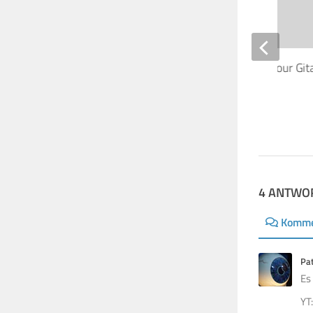
Lerne, wie David Gilmour Gita
6. JANUAR 2010
4 ANTWO
Komme
Pa
Es
YT