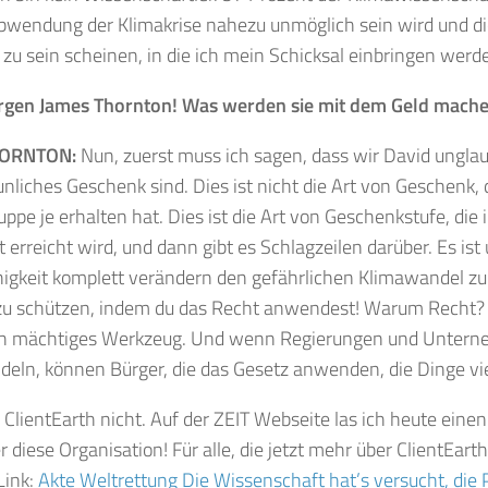
Abwendung der Klimakrise nahezu unmöglich sein wird und 
 zu sein scheinen, in die ich mein Schicksal einbringen werde
gen James Thornton! Was werden sie mit dem Geld mach
HORNTON:
Nun, zuerst muss ich sagen, dass wir David unglau
unliches Geschenk sind. Dies ist nicht die Art von Geschenk, 
pe je erhalten hat. Dies ist die Art von Geschenkstufe, die
t erreicht wird, und dann gibt es Schlagzeilen darüber. Es ist
higkeit komplett verändern den gefährlichen Klimawandel zu
zu schützen, indem du das Recht anwendest! Warum Recht? D
ch mächtiges Werkzeug. Und wenn Regierungen und Unterne
eln, können Bürger, die das Gesetz anwenden, die Dinge viel
 ClientEarth nicht. Auf der ZEIT Webseite las ich heute eine
er diese Organisation! Für alle, die jetzt mehr über ClientEar
Link:
Akte Weltrettung Die Wissenschaft hat’s versucht, die Po