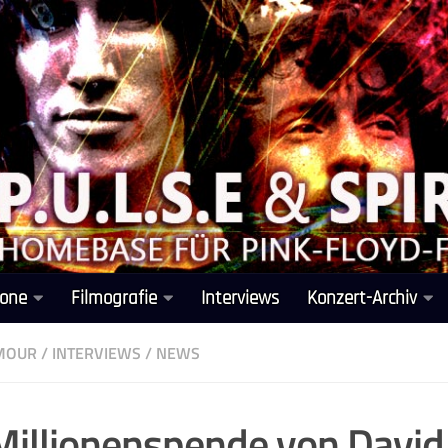
one
Filmografie
Interviews
Konzert-Archiv
LMOUR
/
INTERVIEWS
/
NEWS
Millionenspende von David