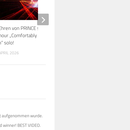
Ehren von PRINCE spielte David
Younger’s Pink Floyd 
mour „Comfortably Numb & Purple
3. JANUAR 2018
n“ solo!
APRIL 2026
Strat aufgenommen wurde.
ind winner! BEST VIDEO.