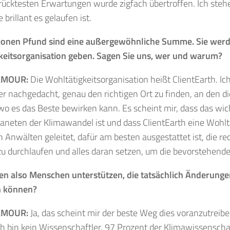
rücktesten Erwartungen wurde zigfach übertroffen. Ich ste
 brillant es gelaufen ist.
llionen Pfund sind eine außergewöhnliche Summe.
Sie werd
keitsorganisation geben. Sagen Sie uns, wer und warum?
LMOUR:
Die Wohltätigkeitsorganisation heißt ClientEarth. Ich
er nachgedacht, genau den richtigen Ort zu finden, an den di
o es das Beste bewirken kann. Es scheint mir, dass das wi
aneten der Klimawandel ist und dass ClientEarth eine Wohlt
von Anwälten geleitet, dafür am besten ausgestattet ist, die re
u durchlaufen und alles daran setzen, um die bevorstehende
en also Menschen unterstützen, die tatsächlich Änderunge
n können?
LMOUR:
Ja, das scheint mir der beste Weg dies voranzutreiben
ch bin kein Wissenschaftler. 97 Prozent der Klimawissenschaf