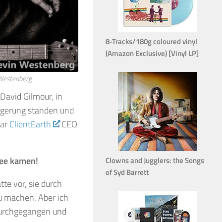
8-Tracks/180g coloured vinyl
(Amazon Exclusive) [Vinyl LP]
 Westenberg
David Gilmour, in
teigerung standen und
war
ClientEarth
CEO
dee kamen!
Clowns and Jugglers: the Songs
of Syd Barrett
tte vor, sie durch
u machen. Aber ich
 durchgegangen und