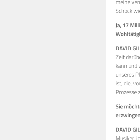
meine ver
Schock wie
Ja, 17 Mi
Wohltätig
DAVID GI
Zeit darüb
kann und w
unseres Pl
ist, die, 
Prozesse z
Sie möcht
erzwinge
DAVID GI
Musiker, i