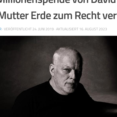
 Mutter Erde zum Recht ve
R
· VERÖFFENTLICHT
24. JUNI 2019
· AKTUALISIERT
16. AUGUST 2023