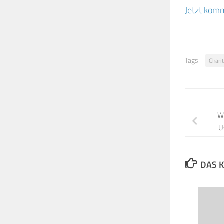
Jetzt komm
Tags:
Chari
We
U
DAS K