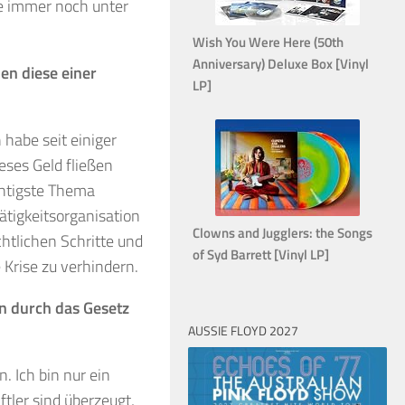
he immer noch unter
Wish You Were Here (50th
Anniversary) Deluxe Box [Vinyl
en diese einer
LP]
 habe seit einiger
eses Geld fließen
chtigste Thema
ätigkeitsorganisation
Clowns and Jugglers: the Songs
chtlichen Schritte und
of Syd Barrett [Vinyl LP]
 Krise zu verhindern.
n durch das Gesetz
AUSSIE FLOYD 2027
. Ich bin nur ein
tler sind überzeugt,