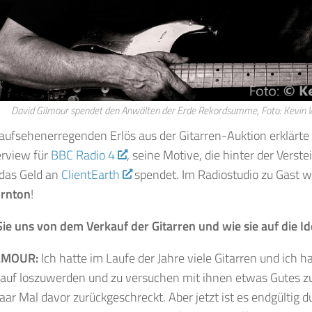
David Gilmour spendet den Anwälten der Erde Rekordsumme, Foto: Kevin
fsehenerregenden Erlös aus der Gitarren-Auktion erklärte 
erview für
BBC Radio 4
, seine Motive, die hinter der Vers
das Geld an
ClientEarth
spendet. Im Radiostudio zu Gast 
ornton
!
Sie uns von dem Verkauf der Gitarren und wie sie auf die I
ILMOUR:
Ich hatte im Laufe der Jahre viele Gitarren und ich ha
kauf loszuwerden und zu versuchen mit ihnen etwas Gutes z
aar Mal davor zurückgeschreckt. Aber jetzt ist es endgültig