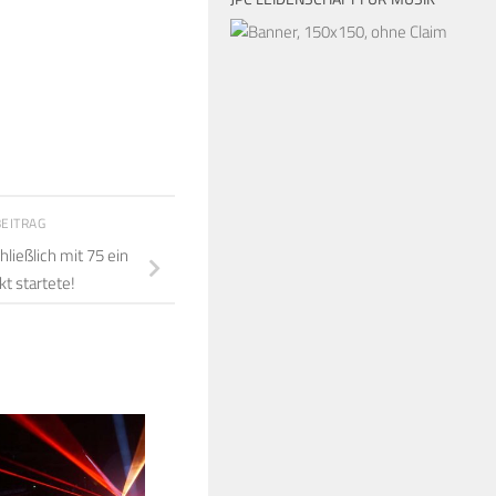
BEITRAG
ließlich mit 75 ein
t startete!
12