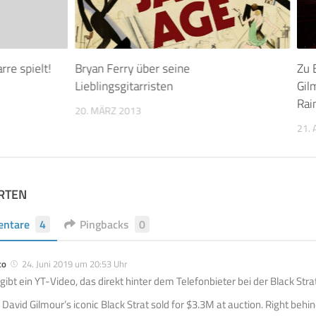
rre spielt!
Bryan Ferry über seine
Zu 
Lieblingsgitarristen
Gil
Rai
20. MÄRZ 2013
21. 
RTEN
ntare
4
Pingbacks
0
to
24. Juni 2019 um 20:53 Uhr
 gibt ein YT-Video, das direkt hinter dem Telefonbieter bei der Black 
: David Gilmour’s iconic Black Strat sold for $3.3M at auction. Right beh