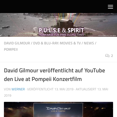
Unter dem Inhalt
DAVID GILMOUR
/
DVD & BLU-RAY: MOVIES & TV
/
NEWS
/
POMPEII
2
David Gilmour veröffentlicht auf YouTube
den Live at Pompeii Konzertfilm
VON
WERNER
· VERÖFFENTLICHT
13. MAI 2019
· AKTUALISIERT
13. MAI
2019