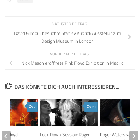
NÄCHSTER BEITRAG
David Gilmour besuchte Stanley Kubrick Ausstellung im
Design Museum in London
VORHERIGER BEITRAG
Nick Mason eröffnete Pink Floyd Exhibition in Madrid
DAS KÖNNTE DICH AUCH INTERESSIEREN...
7
29
Pink Floyd
Lock-Down-Session: Roger
Roger Waters veröffen