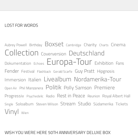
LOST FOR WORDS
Boxset
Cinema
Charity
Aubrey Powell
Birthday
Cambridge
Charts
Collection
Deutschland
Coverversion
Europa-Tour
Exhibition
Fans
Dokumentation
Echoes
Fender
Guy Pratt
Festival
Hipgnosis
Gerald Scarfe
Flashback
Livealbum
Nordamerika-Tour
Italien
Immersion
Politik
Premiere
Polly Samson
Open Air
Phil Manzanera
Rest in Peace
Progressiv
Royal Albert Hall
Radio
Reunion
Psychedelic
Stream
Studio
Soloalbum
Tickets
Südamerika
Steven Wilson
Single
Vinyl
Wien
WISH YOU WERE HERE 50TH ANNIVERSARY DELUXE BOX