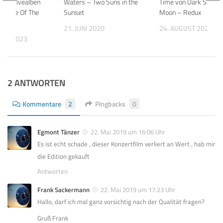
chen Livealben
Waters – Two Suns in the
Time von Dark Side of
rk Side Of The
Sunset
Moon – Redux
 1973
21. JUNI 2020
24. AUGUST 2023
BER 2023
2 ANTWORTEN
Kommentare
2
Pingbacks
0
Egmont Tänzer
22. Mai 2019 um 16:06 Uhr
Es ist echt schade , dieser Konzertfilm verliert an Wert , hab mir
die Edition gekauft
Antworten
Frank Sackermann
22. Mai 2019 um 17:23 Uhr
Hallo, darf ich mal ganz vorsichtig nach der Qualität fragen?
Gruß Frank