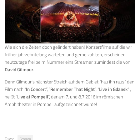
Wie sich die Zeiten doch geändert haben! Konzertfilme auf die wir
früher jahrzehntelang warteten und gerne zahlten, erscheinen
heutzutage frei beim Nummer eins Streamer, zumindest die von
David Gilmour
.
Denn Gilmour’s nächster Streich auf dem Gebiet “hau ihn raus” den
Film nach “
In Concert
“, “
Remember That Night
“, “
Live in Gdansk
” ,
heißt “
Live at Pompeii
“, der am 7. und 8.7.2016 im römischen
Amphitheater in Pompeii aufgezeichnet wurde!
Tags:
Stream