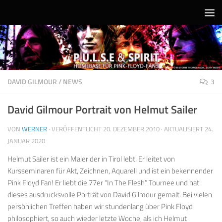
Unter dem Inhalt
DAVID GILMOUR
/
NEWS
3
David Gilmour Portrait von Helmut Sailer
VON
WERNER
· VERÖFFENTLICHT
20. DEZEMBER 2010
· AKTUALISIERT
24.
JANUAR 2020
Helmut Sailer ist ein Maler der in Tirol lebt. Er leitet von
Kursseminaren für Akt, Zeichnen, Aquarell und ist ein bekennender
Pink Floyd Fan! Er liebt die 77er “In The Flesh” Tournee und hat
dieses ausdrucksvolle Porträt von David Gilmour gemalt. Bei vielen
persönlichen Treffen haben wir stundenlang über Pink Floyd
philosophiert, so auch wieder letzte Woche, als ich Helmut