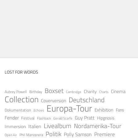
LOST FOR WORDS
Boxset
Cinema
Charity
Aubrey Powell
Birthday
Cambridge
Charts
Collection
Deutschland
Coverversion
Europa-Tour
Exhibition
Fans
Dokumentation
Echoes
Fender
Guy Pratt
Festival
Hipgnosis
Gerald Scarfe
Flashback
Livealbum
Nordamerika-Tour
Italien
Immersion
Politik
Premiere
Polly Samson
Open Air
Phil Manzanera