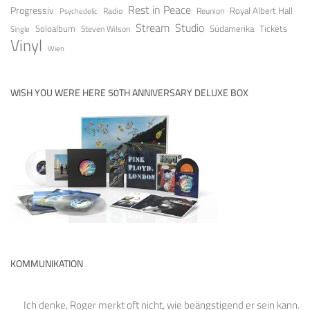
Rest in Peace
Progressiv
Royal Albert Hall
Radio
Reunion
Psychedelic
Stream
Studio
Soloalbum
Tickets
Südamerika
Steven Wilson
Single
Vinyl
Wien
WISH YOU WERE HERE 50TH ANNIVERSARY DELUXE BOX
KOMMUNIKATION
Ich denke, Roger merkt oft nicht, wie beängstigend er sein kann.