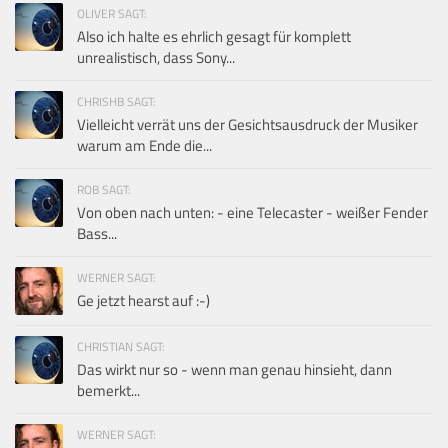
OLIVER SAGT:
Also ich halte es ehrlich gesagt für komplett
unrealistisch, dass Sony...
CHRISHB SAGT:
Vielleicht verrät uns der Gesichtsausdruck der Musiker
warum am Ende die...
ROB SAGT:
Von oben nach unten: - eine Telecaster - weißer Fender
Bass...
WERNER SAGT:
Ge jetzt hearst auf :-)
CHRISTIAN SAGT:
Das wirkt nur so - wenn man genau hinsieht, dann
bemerkt...
WERNER SAGT: