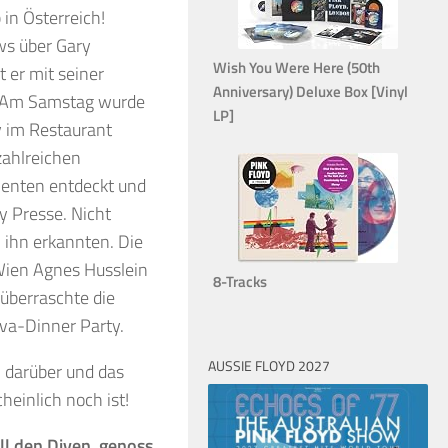
 in Österreich!
ws über Gary
Wish You Were Here (50th
 er mit seiner
Anniversary) Deluxe Box [Vinyl
s. Am Samstag wurde
LP]
ty im Restaurant
ahlreichen
nenten entdeckt und
ty Presse. Nicht
 ihn erkannten. Die
Wien Agnes Husslein
8-Tracks
 überraschte die
iva-Dinner Party.
AUSSIE FLOYD 2027
 darüber und das
heinlich noch ist!
all den Diven, genoss