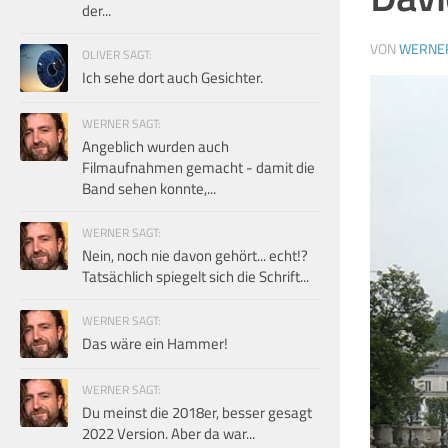
der...
VON
WERNE
OLIVER SAGT:
Ich sehe dort auch Gesichter.
WERNER SAGT:
Angeblich wurden auch
Filmaufnahmen gemacht - damit die
Band sehen konnte,...
WERNER SAGT:
Nein, noch nie davon gehört... echt!?
Tatsächlich spiegelt sich die Schrift...
WERNER SAGT:
Das wäre ein Hammer!
WERNER SAGT:
Du meinst die 2018er, besser gesagt
2022 Version. Aber da war...