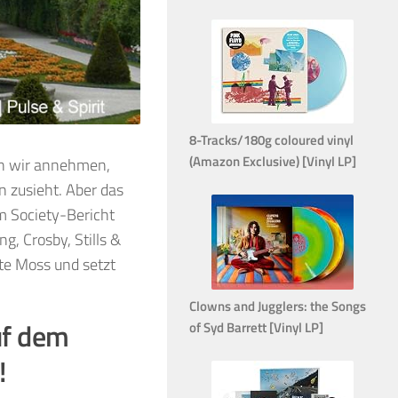
8-Tracks/180g coloured vinyl
(Amazon Exclusive) [Vinyl LP]
den wir annehmen,
n zusieht. Aber das
em Society-Bericht
g, Crosby, Stills &
te Moss und setzt
Clowns and Jugglers: the Songs
uf dem
of Syd Barrett [Vinyl LP]
!