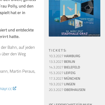
Frau Polly, und den
pielt hat er in
siert und entdeckte
irrt hatte.
 der Bahn, auf jeden
T I C K E T S:
ch über den Weg
10.3.2027
HAMBURG
13.3.2027
BERLIN
14.3.2027
BIELEFELD
mann, Martin Peraus,
15.3.2027
LEIPZIG
17.3.2027
MÜNCHEN
19.3.2027
LINGEN
ayr.cc
20.3.2027
OBERHAUSEN
JPC LEIDENSCHAFT FÜR MUSIK