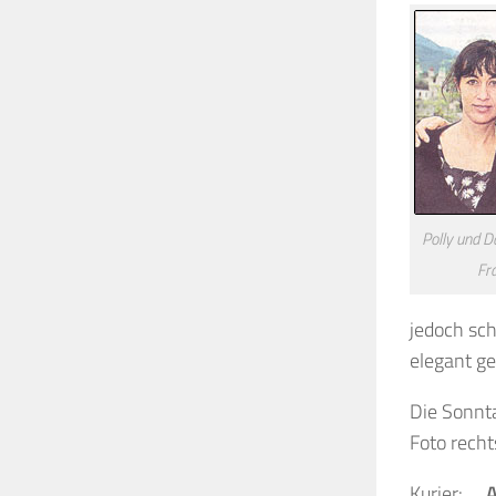
Polly und Da
Fr
jedoch sch
elegant ge
Die Sonnt
Foto recht
Kurier: …
A