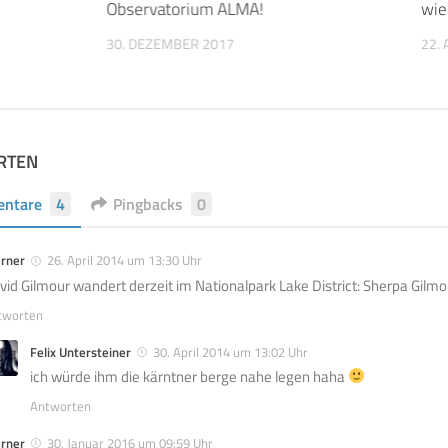
Observatorium ALMA!
wie
30. DEZEMBER 2017
22. 
RTEN
ntare
4
Pingbacks
0
rner
26. April 2014 um 13:30 Uhr
vid Gilmour wandert derzeit im Nationalpark Lake District: Sherpa Gilmo
tworten
Felix Untersteiner
30. April 2014 um 13:02 Uhr
ich würde ihm die kärntner berge nahe legen haha
Antworten
rner
30. Januar 2016 um 09:59 Uhr