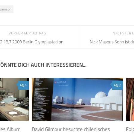
 Samson
VORHERIGER BEITRAG
NÄCHSTER 
2 18.7.2009 Berlin Olympiastadion
Nick Masons Sohn ist d
ÖNNTE DICH AUCH INTERESSIEREN...
4
2
res Album
David Gilmour besuchte chilenisches
Fol