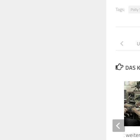
Tags:
Polly
U
DAS K
David Gilmour kündigt weite