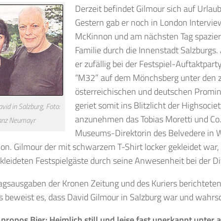
Derzeit befindet Gilmour sich auf Urlaub
Gestern gab er noch in London Intervie
McKinnon und am nächsten Tag spaziert
Familie durch die Innenstadt Salzburg
er zufällig bei der Festspiel-Auftaktpar
“M32” auf dem Mönchsberg unter den z
österreichischen und deutschen Promi
geriet somit ins Blitzlicht der Highsocie
vid in Salzburg, Foto:
anzunehmen das Tobias Moretti und Co.
anz Neumayr
Museums-Direktorin des Belvedere in 
on. Gilmour der mit schwarzem T-Shirt locker gekleidet war,
kleideten Festspielgäste durch seine Anwesenheit bei der D
agsausgaben der Kronen Zeitung und des Kuriers berichteten
s beweist es, dass David Gilmour in Salzburg war und wahrsc
propos Bier: Heimlich still und leise fast unerkannt unter 