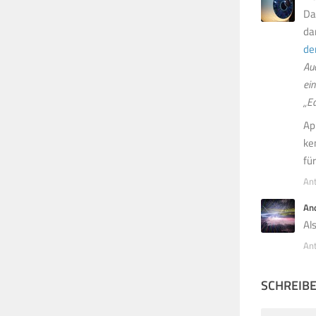
Da
da
de
Auc
ei
„E
Ap
ke
fü
An
An
Al
An
SCHREIB