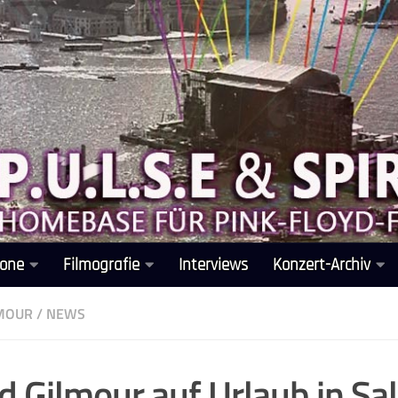
one
Filmografie
Interviews
Konzert-Archiv
LMOUR
/
NEWS
d Gilmour auf Urlaub in Sa