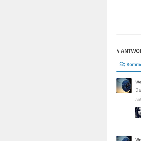
an!
21. SEPTEMBER 2015
4 ANTWO
Komme
We
Da
An
We