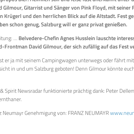
 Gilmour, Gitarrist und Sänger von Pink Floyd, mit seiner 
n Krügerl und den herrlichen Blick auf die Altstadt. Fest ges
ben schon genug, Salzburg will er ganz privat genießen.
itung: …
Belvedere-Chefin Agnes Husslein lauschte interes
-Frontman David Gilmour, der sich zufällig auf das Fest ver
 ist er ja mit seinem Campingwagen unterwegs oder fährt mit
orsicht in und um Salzburg geboten! Denn Gilmour könnte eu
& Spirit Newsradar funktionierte prächtig dank: Peter Delle
ernthaner.
anz Neumayr Genehmigung von: FRANZ NEUMAYR
www.neum