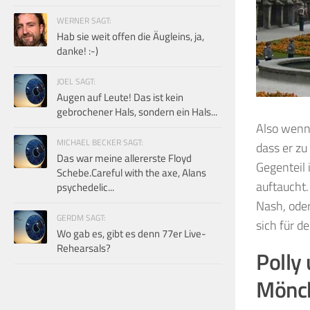
WERNER SAGT:
Hab sie weit offen die Äugleins, ja,
danke! :-)
JOEL SAGT:
Augen auf Leute! Das ist kein
gebrochener Hals, sondern ein Hals...
Also wenn 
MICHAEL BECKER SAGT:
dass er zu
Das war meine allererste Floyd
Gegenteil 
Schebe.Careful with the axe, Alans
auftaucht.
psychedelic...
Nash, oder
GERDM SAGT:
sich für 
Wo gab es, gibt es denn 77er Live-
Rehearsals?
Polly
Mönch