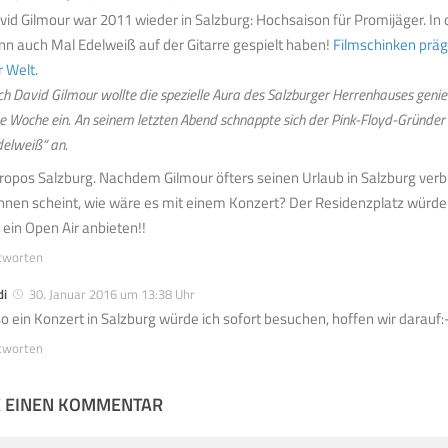
vid Gilmour war 2011 wieder in Salzburg: Hochsaison für Promijäger. In de
nn auch Mal Edelweiß auf der Gitarre gespielt haben!
Filmschinken prägt
r Welt
.
h David Gilmour wollte die spezielle Aura des Salzburger Herrenhauses genieß
ne Woche ein. An seinem letzten Abend schnappte sich der Pink-Floyd-Gründer
delweiß“ an.
ropos Salzburg. Nachdem Gilmour öfters seinen Urlaub in Salzburg verbr
nnen scheint, wie wäre es mit einem Konzert? Der Residenzplatz würde 
r ein Open Air anbieten!!
tworten
di
30. Januar 2016 um 13:38 Uhr
so ein Konzert in Salzburg würde ich sofort besuchen, hoffen wir darauf:-
tworten
E EINEN KOMMENTAR