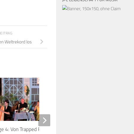
BEITRAG
en Weltrekord los
8
ge 4: Von Trapped Family streamen
Abgesagt: Polly Sams