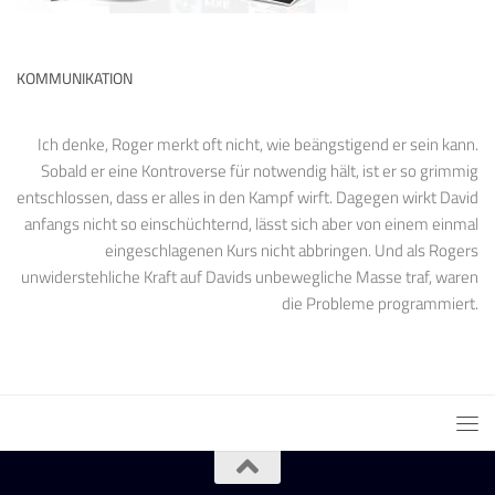
KOMMUNIKATION
Ich denke, Roger merkt oft nicht, wie beängstigend er sein kann.
Sobald er eine Kontroverse für notwendig hält, ist er so grimmig
entschlossen, dass er alles in den Kampf wirft. Dagegen wirkt David
anfangs nicht so einschüchternd, lässt sich aber von einem einmal
eingeschlagenen Kurs nicht abbringen. Und als Rogers
unwiderstehliche Kraft auf Davids unbewegliche Masse traf, waren
die Probleme programmiert.