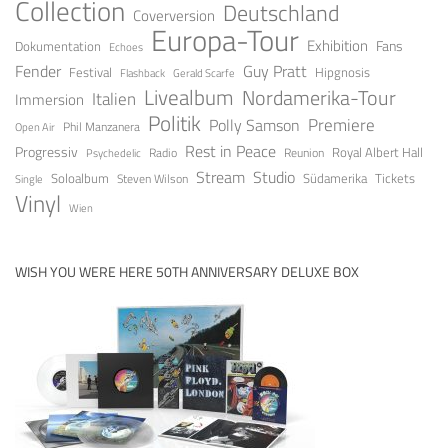
Collection
Deutschland
Coverversion
Europa-Tour
Exhibition
Fans
Dokumentation
Echoes
Guy Pratt
Fender
Festival
Hipgnosis
Gerald Scarfe
Flashback
Livealbum
Nordamerika-Tour
Italien
Immersion
Politik
Premiere
Polly Samson
Open Air
Phil Manzanera
Rest in Peace
Progressiv
Royal Albert Hall
Radio
Reunion
Psychedelic
Stream
Studio
Soloalbum
Tickets
Südamerika
Steven Wilson
Single
Vinyl
Wien
WISH YOU WERE HERE 50TH ANNIVERSARY DELUXE BOX