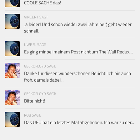
COOLE SACHE das!
VINCENT SAGT:
Ja leider! Und schon wieder zwei Jahre her', geht wieder
schnell.
UWE S. SAGT:
Es ging mir bei meinem Post nicht um The Wall Redux,...
GECKOFLOYD SAGT:
Danke für diesen wunderschönen Bericht! Ich bin auch
froh, damals dabei...
GECKOFLOYD SAGT:
Bitte nicht!
ROB SAGT:
Das UFO hat ein letztes Mal abgehoben. Ich war zu der...