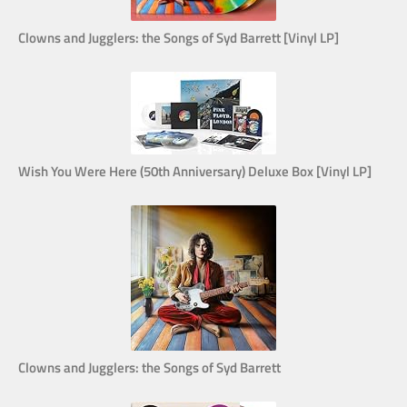
Clowns and Jugglers: the Songs of Syd Barrett [Vinyl LP]
Wish You Were Here (50th Anniversary) Deluxe Box [Vinyl LP]
Clowns and Jugglers: the Songs of Syd Barrett