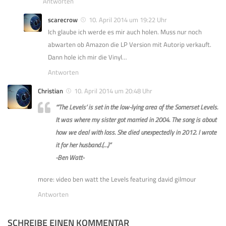
Antworten
scarecrow
10. April 2014 um 19:22 Uhr
Ich glaube ich werde es mir auch holen. Muss nur noch
abwarten ob Amazon die LP Version mit Autorip verkauft.
Dann hole ich mir die Vinyl…
Antworten
Christian
10. April 2014 um 20:48 Uhr
“’The Levels’ is set in the low-lying area of the Somerset Levels.
It was where my sister got married in 2004. The song is about
how we deal with loss. She died unexpectedly in 2012. I wrote
it for her husband.(…)”
-Ben Watt-
more: video ben watt the Levels featuring david gilmour
Antworten
SCHREIBE EINEN KOMMENTAR