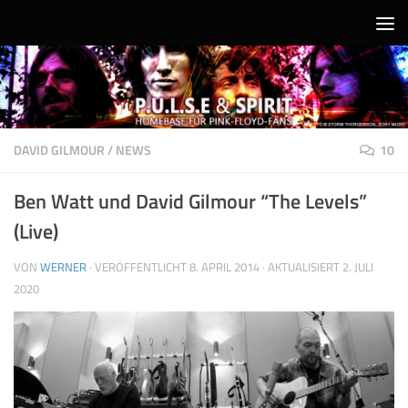
Unter dem Inhalt
DAVID GILMOUR
/
NEWS
10
Ben Watt und David Gilmour “The Levels”
(Live)
VON
WERNER
· VERÖFFENTLICHT
8. APRIL 2014
· AKTUALISIERT
2. JULI
2020