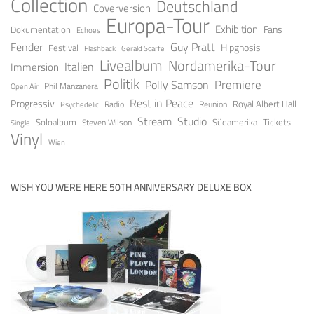
Collection
Deutschland
Coverversion
Europa-Tour
Exhibition
Fans
Dokumentation
Echoes
Fender
Guy Pratt
Festival
Hipgnosis
Gerald Scarfe
Flashback
Livealbum
Nordamerika-Tour
Italien
Immersion
Politik
Premiere
Polly Samson
Open Air
Phil Manzanera
Rest in Peace
Progressiv
Royal Albert Hall
Radio
Reunion
Psychedelic
Stream
Studio
Soloalbum
Tickets
Südamerika
Steven Wilson
Single
Vinyl
Wien
WISH YOU WERE HERE 50TH ANNIVERSARY DELUXE BOX