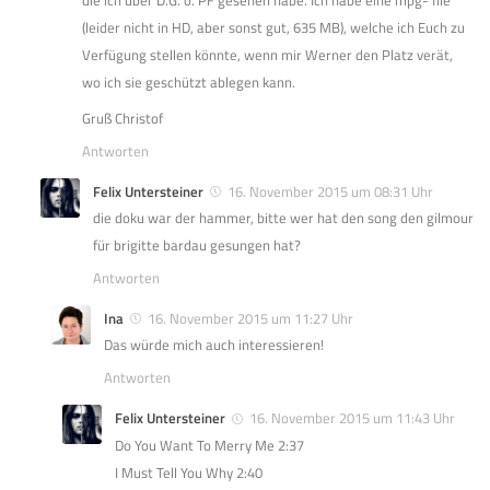
die ich über D.G. o. PF gesehen habe. Ich habe eine mpg- file
(leider nicht in HD, aber sonst gut, 635 MB), welche ich Euch zu
Verfügung stellen könnte, wenn mir Werner den Platz verät,
wo ich sie geschützt ablegen kann.
Gruß Christof
Antworten
Felix Untersteiner
16. November 2015 um 08:31 Uhr
die doku war der hammer, bitte wer hat den song den gilmour
für brigitte bardau gesungen hat?
Antworten
Ina
16. November 2015 um 11:27 Uhr
Das würde mich auch interessieren!
Antworten
Felix Untersteiner
16. November 2015 um 11:43 Uhr
Do You Want To Merry Me 2:37
I Must Tell You Why 2:40