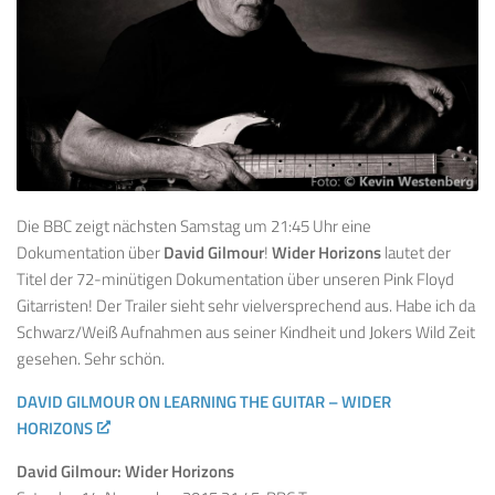
Die BBC zeigt nächsten Samstag um 21:45 Uhr eine
Dokumentation über
David Gilmour
!
Wider Horizons
lautet der
Titel der 72-minütigen Dokumentation über unseren Pink Floyd
Gitarristen! Der Trailer sieht sehr vielversprechend aus. Habe ich da
Schwarz/Weiß Aufnahmen aus seiner Kindheit und Jokers Wild Zeit
gesehen. Sehr schön.
DAVID GILMOUR ON LEARNING THE GUITAR – WIDER
HORIZONS
David Gilmour: Wider Horizons