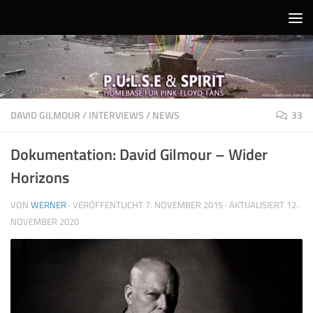
Unter dem Inhalt
DAVID GILMOUR
/
INTERVIEWS
/
NEWS
33
Dokumentation: David Gilmour – Wider
Horizons
VON
WERNER
· VERÖFFENTLICHT
7. NOVEMBER 2015
· AKTUALISIERT
12.
NOVEMBER 2020