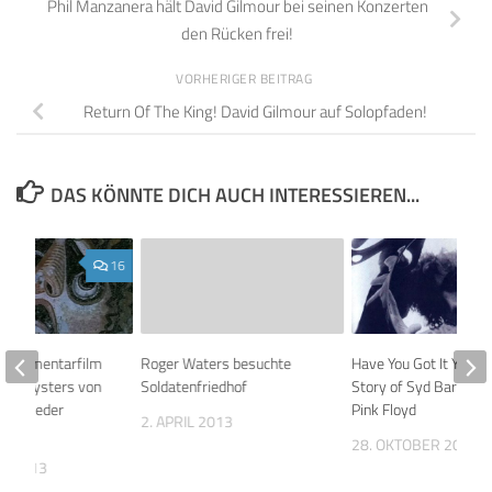
Phil Manzanera hält David Gilmour bei seinen Konzerten
den Rücken frei!
VORHERIGER BEITRAG
Return Of The King! David Gilmour auf Solopfaden!
DAS KÖNNTE DICH AUCH INTERESSIEREN...
16
 Dokumentarfilm
Roger Waters besuchte
Have You Got It Yet? T
With Oysters von
Soldatenfriedhof
Story of Syd Barrett 
ben wieder
Pink Floyd
2. APRIL 2013
28. OKTOBER 2022
ER 2013