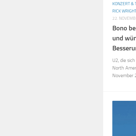
KONZERT & 
RICK WRIGH
22. NOVEMB
Bono bed
und wün
Besseru
U2, die sich
North Ameri
November 20