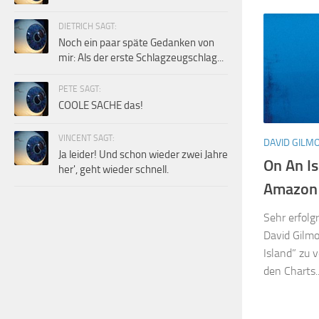
DIETRICH SAGT:
Noch ein paar späte Gedanken von
mir: Als der erste Schlagzeugschlag...
PETE SAGT:
COOLE SACHE das!
VINCENT SAGT:
DAVID GILM
Ja leider! Und schon wieder zwei Jahre
On An Is
her', geht wieder schnell.
Amazon
Sehr erfolg
David Gilm
Island” zu 
den Charts..