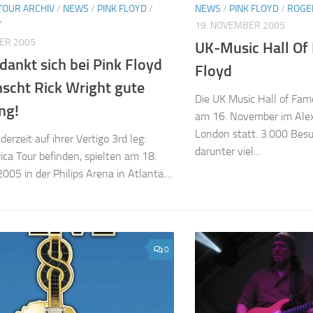
TOUR ARCHIV
/
NEWS
/
PINK FLOYD
/
NEWS
/
PINK FLOYD
/
ROGE
T
19. NOVEMBER 2005
ER 2005
UK-Music Hall Of
ankt sich bei Pink Floyd
Floyd
scht Rick Wright gute
Die UK Music Hall of Fa
ng!
am 16. November im Alex
London statt. 3.000 Bes
 derzeit auf ihrer Vertigo 3rd leg:
darunter viel...
ca Tour befinden, spielten am 18.
05 in der Philips Arena in Atlanta....
0