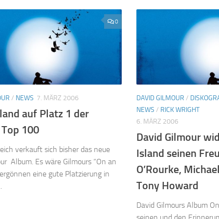
0
OUR
/
NEWS
7. MÄRZ 2006
DAVID GILMOUR
/
DISKOGRA
NEWS
/
RICK WRIGHT
land auf Platz 1 der
6. MÄRZ 2006
 Top 100
David Gilmour wi
reich verkauft sich bisher das neue
Island seinen Fre
our Album. Es wäre Gilmours “On an
O’Rourke, Michae
vergönnen eine gute Platzierung in
Tony Howard
.
David Gilmours Album On
seinen und den Erinnerun