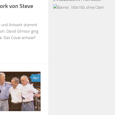
ork von Steve
r und Artwork stammt
on. David Gilmour ging
e. Das Cover entwarf
0