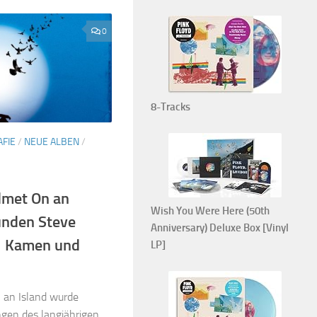
0
8-Tracks
FIE
/
NEUE ALBEN
/
dmet On an
Wish You Were Here (50th
unden Steve
Anniversary) Deluxe Box [Vinyl
l Kamen und
LP]
 an Island wurde
gen des langjährigen