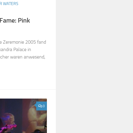
R WATERS
 Fame: Pink
me Zeremonie 2005 fand
andra Palace in
ucher waren anwesend,
0