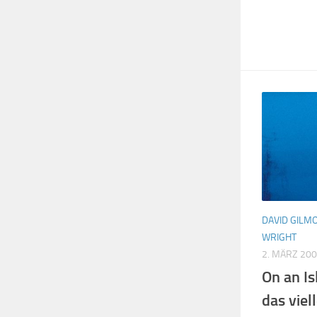
DAVID GILM
WRIGHT
2. MÄRZ 20
On an Is
das viel