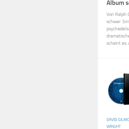
Album s
Von Ralph 
schwer: Sin
psychedelis
dramatische
scheint es, 
DAVID GILM
WRIGHT