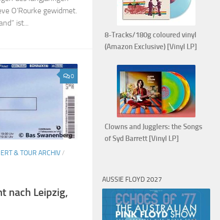
eve O’Rourke gewidmet.
d” ist...
8-Tracks/180g coloured vinyl
(Amazon Exclusive) [Vinyl LP]
0
Clowns and Jugglers: the Songs
of Syd Barrett [Vinyl LP]
ERT & TOUR ARCHIV
/
AUSSIE FLOYD 2027
 nach Leipzig,