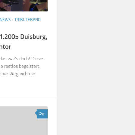
NEWS
/
TRIBUTEBAND
1.2005 Duisburg,
ntor
as war’s doch! Dieses
 restlos begeistert.
cher Vergleich der
0