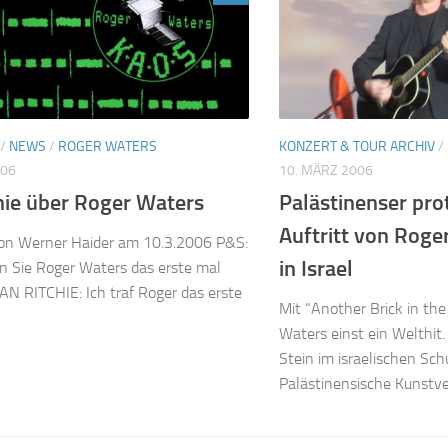
/
NEWS
/
ROGER WATERS
KONZERT & TOUR ARCHIV
/
006
10. MÄRZ 2006
hie über Roger Waters
Palästinenser pro
Auftritt von Roge
von Werner Haider am 10.3.2006 P&S:
in Israel
 Sie Roger Waters das erste mal
IAN RITCHIE: Ich traf Roger das erste
Mit “Another Brick in th
Waters einst ein Welthit.
Stein im israelischen Sch
Palästinensische Kunstve