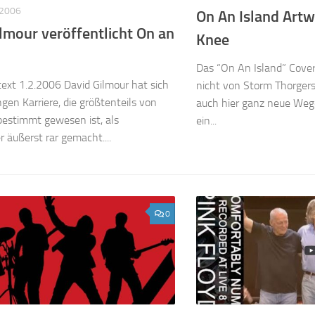
 2006
On An Island Artw
lmour veröffentlicht On an
Knee
Das “On An Island” Cove
ext 1.2.2006 David Gilmour hat sich
nicht von Storm Thorgers
ngen Karriere, die größtenteils von
auch hier ganz neue Weg
bestimmt gewesen ist, als
ein...
r äußerst rar gemacht....
0