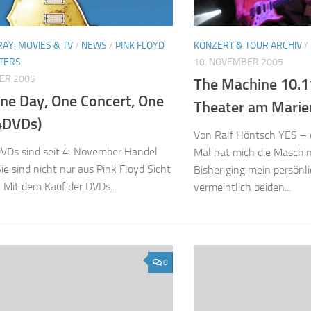
AY: MOVIES & TV
/
NEWS
/
PINK FLOYD
KONZERT & TOUR ARCHIV
/
TERS
10. NOVEMBER 2005
ER 2005
The Machine 10.1
One Day, One Concert, One
Theater am Marie
4DVDs)
Von Ralf Höntsch YES – d
DVDs sind seit 4. November Handel
Mal hat mich die Maschine
Sie sind nicht nur aus Pink Floyd Sicht
Bisher ging mein persönli
. Mit dem Kauf der DVDs...
vermeintlich beiden...
0