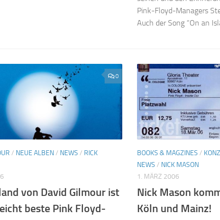
Pink-Floyd-Managers St
Auch der Song “On an Islan
0
OUR
/
NEUE ALBEN
/
NEWS
/
RICK
BOOKS & MAGZINES
/
KONZ
NEWS
/
NICK MASON
06
1. MÄRZ 2006
land von David Gilmour ist
Nick Mason kommt
leicht beste Pink Floyd-
Köln und Mainz!