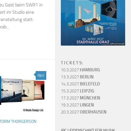
zu Gast beim SWR1 in
ort im Studio eine
ranstaltung statt.
ab...
T I C K E T S:
10.3.2027
HAMBURG
0
13.3.2027
BERLIN
14.3.2027
BIELEFELD
15.3.2027
LEIPZIG
17.3.2027
MÜNCHEN
19.3.2027
LINGEN
20.3.2027
OBERHAUSEN
TORM THORGERSON
JPC LEIDENSCHAFT FÜR MUSIK