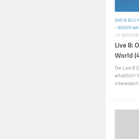
DVD & BLU-R
/
ROGER WA
15. NOVEMB
Live 8: 
World (
Die Live 8 
erhältlich! 
interessant