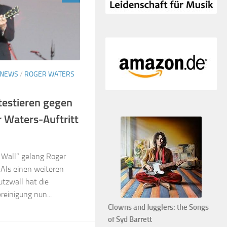
NEWS
/
ROGER WATERS
testieren gegen
r Waters-Auftritt
e Wall” gelang Roger
 Als einen weiteren
utzwall hat die
reinigung nun...
Clowns and Jugglers: the Songs
of Syd Barrett