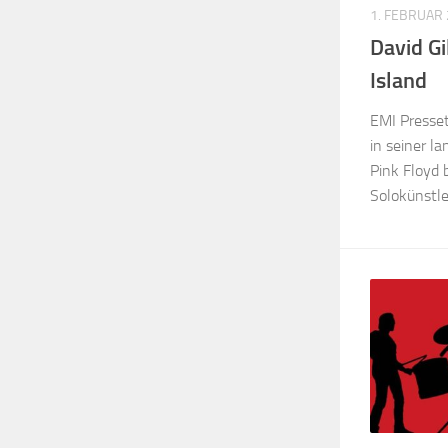
1. FEBRUAR
David Gi
Island
EMI Presset
in seiner la
Pink Floyd 
Solokünstle