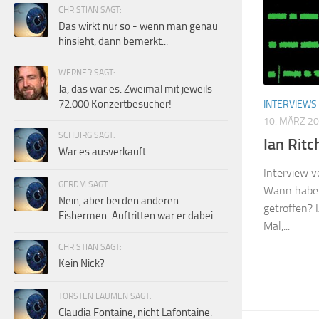
CHRISTIAN SAGT:
Das wirkt nur so - wenn man genau
hinsieht, dann bemerkt...
WERNER SAGT:
Ja, das war es. Zweimal mit jeweils
72.000 Konzertbesucher!
INTERVIEWS
10. MÄRZ 2
SCHUIRG SAGT:
Ian Ritc
War es ausverkauft
Interview 
GERDM SAGT:
Wann haben
Nein, aber bei den anderen
getroffen? 
Fishermen-Auftritten war er dabei
Mal,...
CHRISTIAN SAGT:
Kein Nick?
TORSTEN LAUMEN SAGT:
Claudia Fontaine, nicht Lafontaine.