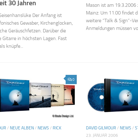
eit 30 Jahren
Mason ist am 19.3.2006 
Mainz: Um 11.00 findet d
Geisenhanslüke Der Anfang ist
weitere “Talk & Sign”-Ve
fonisches Gewaber, Kirchenglocken,
Anmeldungen müssen vor
che Geräuschfetzen. Darüber die
 Gitarre in höchsten Lagen. Fast
als knüpfe...
0
OUR
/
NEUE ALBEN
/
NEWS
/
RICK
DAVID GILMOUR
/
NEWS
/
S
23. JANUAR 2006