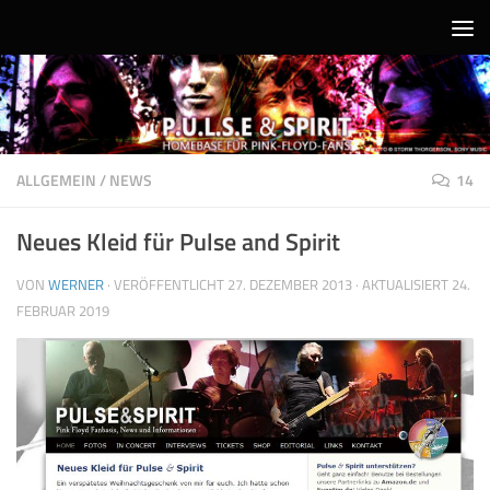
Unter dem Inhalt
ALLGEMEIN
/
NEWS
14
Neues Kleid für Pulse and Spirit
VON
WERNER
· VERÖFFENTLICHT
27. DEZEMBER 2013
· AKTUALISIERT
24.
FEBRUAR 2019