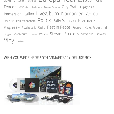
Exhibition
Fans
Dokumentation
Echoes
Fender
Guy Pratt
Festival
Hipgnosis
Gerald Scarfe
Flashback
Livealbum
Nordamerika-Tour
Italien
Immersion
Politik
Premiere
Polly Samson
Open Air
Phil Manzanera
Rest in Peace
Progressiv
Royal Albert Hall
Radio
Reunion
Psychedelic
Stream
Studio
Soloalbum
Tickets
Südamerika
Steven Wilson
Single
Vinyl
Wien
WISH YOU WERE HERE 50TH ANNIVERSARY DELUXE BOX