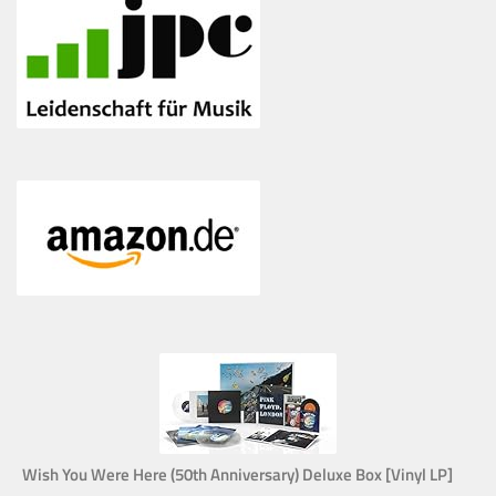
Wish You Were Here (50th Anniversary) Deluxe Box [Vinyl LP]