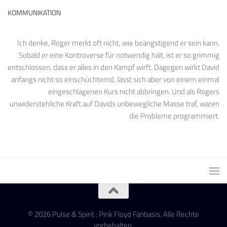
KOMMUNIKATION
Ich denke, Roger merkt oft nicht, wie beängstigend er sein kann.
Sobald er eine Kontroverse für notwendig hält, ist er so grimmig
entschlossen, dass er alles in den Kampf wirft. Dagegen wirkt David
anfangs nicht so einschüchternd, lässt sich aber von einem einmal
eingeschlagenen Kurs nicht abbringen. Und als Rogers
unwiderstehliche Kraft auf Davids unbewegliche Masse traf, waren
die Probleme programmiert.
© 2026 Pulse & Spirit : Pink Floyd Fanbasis. Alle Rechte
vorbehalten.