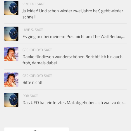
VINCENT SAGT:
Ja leider! Und schon wieder zwei Jahre her', geht wieder
schnell.
UWE S. SAGT:
Es ging mir bei meinem Post nicht um The Wall Redux,...
GECKOFLOYD SAGT:
Danke für diesen wunderschönen Bericht! Ich bin auch
froh, damals dabei...
GECKOFLOYD SAGT:
Bitte nicht!
ROB SAGT:
Das UFO hat ein letztes Mal abgehoben. Ich war zu der...