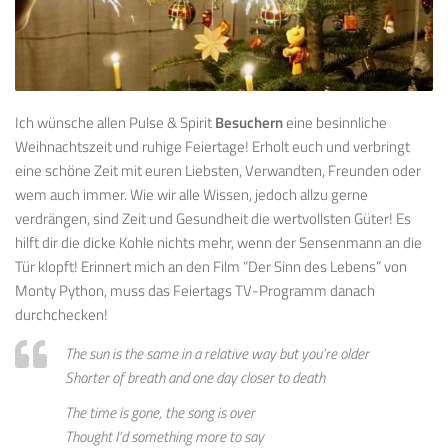
Ich wünsche allen Pulse & Spirit
Besuchern
eine besinnliche
Weihnachtszeit und ruhige Feiertage! Erholt euch und verbringt
eine schöne Zeit mit euren Liebsten, Verwandten, Freunden oder
wem auch immer. Wie wir alle Wissen, jedoch allzu gerne
verdrängen, sind Zeit und Gesundheit die wertvollsten Güter! Es
hilft dir die dicke Kohle nichts mehr, wenn der Sensenmann an die
Tür klopft! Erinnert mich an den Film “Der Sinn des Lebens” von
Monty Python, muss das Feiertags TV-Programm danach
durchchecken!
The sun is the same in a relative way but you’re older
Shorter of breath and one day closer to death
The time is gone, the song is over
Thought I’d something more to say