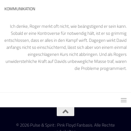
KOMMUNIKATION
Ich denke, Roger merkt oft nicht, wie beängstigend er sein kann.
Sobald er eine Kontroverse für notwendig hält, ist er so grimmig
entschlossen, dass er alles in den Kampf wirft. Dagegen wirkt David
anfangs nicht so einschüchternd, lässt sich aber von einem einmal
eingeschlagenen Kurs nicht abbringen. Und als Rogers
unwiderstehliche Kraft auf Davids unbewegliche Masse traf, waren
die Probleme programmiert.
© 2026 Pulse & Spirit : Pink Floyd Fanbasis. Alle Rechte