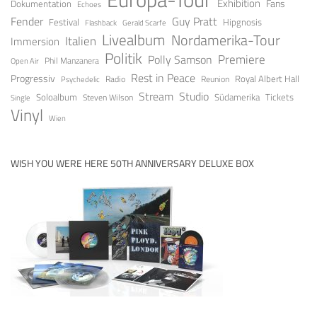
Exhibition
Fans
Dokumentation
Echoes
Guy Pratt
Fender
Festival
Hipgnosis
Gerald Scarfe
Flashback
Livealbum
Nordamerika-Tour
Italien
Immersion
Politik
Premiere
Polly Samson
Open Air
Phil Manzanera
Rest in Peace
Progressiv
Royal Albert Hall
Radio
Reunion
Psychedelic
Stream
Studio
Soloalbum
Tickets
Südamerika
Steven Wilson
Single
Vinyl
Wien
WISH YOU WERE HERE 50TH ANNIVERSARY DELUXE BOX