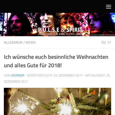
Unter dem Inhalt
ALLGEMEIN
/
NEWS
17
Ich wünsche euch besinnliche Weihnachten
und alles Gute für 2018!
VON
WERNER
· VERÖFFENTLICHT
23. DEZEMBER 2017
· AKTUALISIERT
25.
DEZEMBER 2017