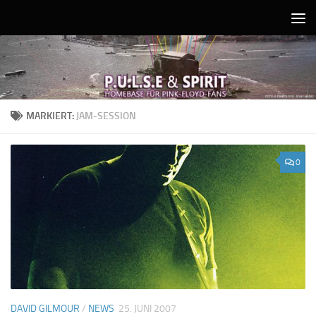
Unter dem Inhalt
MARKIERT:
JAM-SESSION
0
DAVID GILMOUR
/
NEWS
25. JUNI 2007