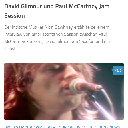
David Gilmour und Paul McCartney Jam
Session
Der indische Musiker Nitin Sawhney erzählte bei einem
Interview von einer spontanen Session zwischen Paul
McCartney -Gesang, David Gilmour am Saxofon und ihm
selbst...
0
DAVID GILMOUR
/
KONZERT & TOUR ARCHIV
/
NEUE ALBEN
/
NEWS