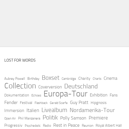
LOST FOR WORDS
Boxset
Cinema
Charity
Aubrey Powell
Birthday
Cambridge
Charts
Collection
Deutschland
Coverversion
Europa-Tour
Exhibition
Fans
Dokumentation
Echoes
Fender
Guy Pratt
Festival
Hipgnosis
Flashback
Gerald Scarfe
Livealbum
Nordamerika-Tour
Italien
Immersion
Politik
Premiere
Polly Samson
Open Air
Phil Manzanera
Rest in Peace
Progressiv
Royal Albert Hall
Radio
Reunion
Psychedelic