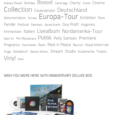
Boxset
Cinema
Charity
Aubrey Powell
Birthday
Cambridge
Charts
Collection
Deutschland
Coverversion
Europa-Tour
Exhibition
Fans
Dokumentation
Echoes
Fender
Guy Pratt
Festival
Hipgnosis
Flashback
Gerald Scarfe
Livealbum
Nordamerika-Tour
Italien
Immersion
Politik
Premiere
Polly Samson
Open Air
Phil Manzanera
Rest in Peace
Progressiv
Royal Albert Hall
Radio
Reunion
Psychedelic
Stream
Studio
Soloalbum
Südamerika
Tickets
Steven Wilson
Single
Vinyl
Wien
WISH YOU WERE HERE 50TH ANNIVERSARY DELUXE BOX