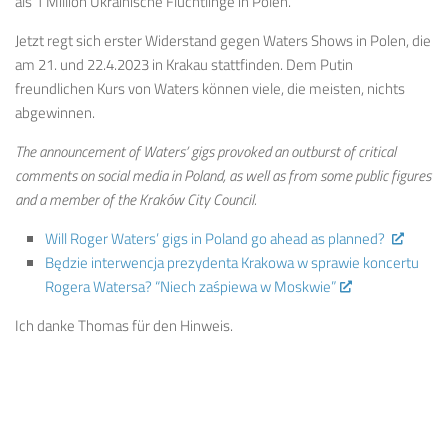
als 1 Million Ukrainische Flüchtlinge in Polen.
Jetzt regt sich erster Widerstand gegen Waters Shows in Polen, die
am 21. und 22.4.2023 in Krakau stattfinden. Dem Putin
freundlichen Kurs von Waters können viele, die meisten, nichts
abgewinnen.
The announcement of Waters’ gigs provoked an outburst of critical
comments on social media in Poland, as well as from some public figures
and a member of the Kraków City Council.
Will Roger Waters’ gigs in Poland go ahead as planned?
Będzie interwencja prezydenta Krakowa w sprawie koncertu
Rogera Watersa? “Niech zaśpiewa w Moskwie”
Ich danke Thomas für den Hinweis.