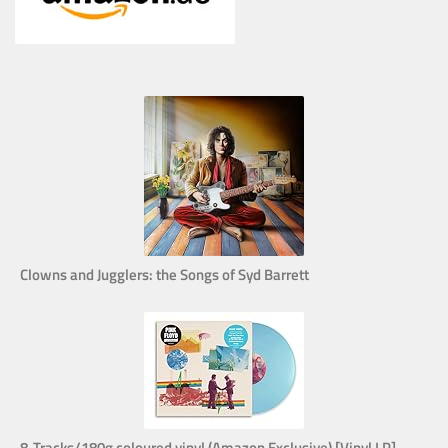
Clowns and Jugglers: the Songs of Syd Barrett
8-Tracks/180g coloured vinyl (Amazon Exclusive) [Vinyl LP]