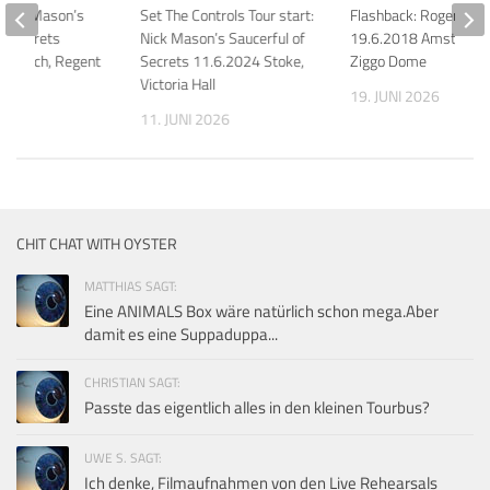
 Nick Mason’s
Set The Controls Tour start:
Flashback: Roger Wat
Of Secrets
Nick Mason’s Saucerful of
19.6.2018 Amsterda
Ipswich, Regent
Secrets 11.6.2024 Stoke,
Ziggo Dome
Victoria Hall
19. JUNI 2026
 2026
11. JUNI 2026
CHIT CHAT WITH OYSTER
MATTHIAS SAGT:
Eine ANIMALS Box wäre natürlich schon mega.Aber
damit es eine Suppaduppa...
CHRISTIAN SAGT:
Passte das eigentlich alles in den kleinen Tourbus?
UWE S. SAGT:
Ich denke, Filmaufnahmen von den Live Rehearsals