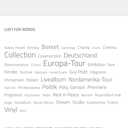
LOST FOR WORDS
Boxset
Cinema
Charity
Aubrey Powell
Birthday
Cambridge
Charts
Collection
Deutschland
Coverversion
Europa-Tour
Exhibition
Fans
Dokumentation
Echoes
Fender
Guy Pratt
Festival
Hipgnosis
Gerald Scarfe
Flashback
Livealbum
Nordamerika-Tour
Italien
Immersion
Politik
Premiere
Polly Samson
Open Air
Phil Manzanera
Rest in Peace
Progressiv
Royal Albert Hall
Radio
Reunion
Psychedelic
Stream
Studio
Soloalbum
Tickets
Südamerika
Steven Wilson
Single
Vinyl
Wien